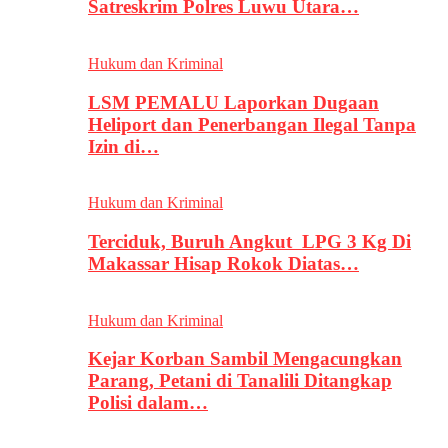
Satreskrim Polres Luwu Utara…
Hukum dan Kriminal
LSM PEMALU Laporkan Dugaan
Heliport dan Penerbangan Ilegal Tanpa
Izin di…
Hukum dan Kriminal
Terciduk, Buruh Angkut LPG 3 Kg Di
Makassar Hisap Rokok Diatas…
Hukum dan Kriminal
Kejar Korban Sambil Mengacungkan
Parang, Petani di Tanalili Ditangkap
Polisi dalam…