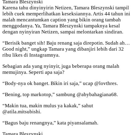
Tamara Bleszynski
Karena tahu dinyinyirin Netizen, Tamara Bleszynski tampil
lebih cuek memperlihatkan keseksiannya. Artis 44 tahun ini
malah mencantumkan caption yang bikin orang tambah
menggodanya. Ya, Tamara Bleszynski tampaknya kesal
dengan nyinyiran Netizen, sampai melontarkan sindiran.
“Berisik banget sih! Baju renang saja direpotin. Sudah ah…
Good night,” ungkap Tamara yang dibanjiri lebih dari 32
ribu likes di Instagramnya.
Sebagian ada yang nyinyir, juga beberapa orang malah
memujinya. Seperti apa saja?
“Body-nya ok banget. Bikin iri saja,” ucap @lovthres.
“Bening, top markotop,” sambung @abybahagiana68.
“Makin tua, makin mulus ya kakak,” sahut
@atila.mitsubishi.
“Bagus baju renangnya,” kata piyansalamah.
Tamara Bleszynski