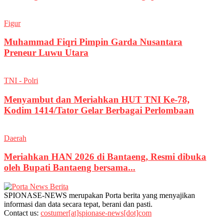
Figur
Muhammad Fiqri Pimpin Garda Nusantara
Preneur Luwu Utara
TNI - Polri
Menyambut dan Meriahkan HUT TNI Ke-78,
Kodim 1414/Tator Gelar Berbagai Perlombaan
Daerah
Meriahkan HAN 2026 di Bantaeng, Resmi dibuka
oleh Bupati Bantaeng bersama...
SPIONASE-NEWS merupakan Porta berita yang menyajikan
informasi dan data secara tepat, berani dan pasti.
Contact us:
costumer[at]spionase-news[dot]com