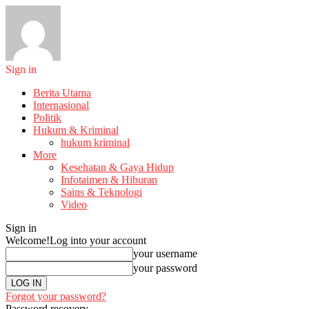
Sign in
Berita Utama
Internasional
Politik
Hukum & Kriminal
hukum kriminal
More
Kesehatan & Gaya Hidup
Infotaimen & Hiburan
Sains & Teknologi
Video
Sign in
Welcome!
Log into your account
your username
your password
Forgot your password?
Password recovery