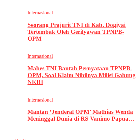
Internasional
Seorang Prajurit TNI di Kab. Dogiyai
Tertembak Oleh Gerilyawan TPNPB-
OPM
Internasional
Mabes TNI Bantah Pernyataan TPNPB-
OPM, Soal Klaim Nihilnya Milisi Gabung
NKRI
Internasional
Mantan ‘Jenderal OPM’ Mathias Wenda
Meninggal Dunia di RS Vanimo Papua…