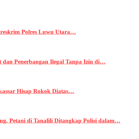
treskrim Polres Luwu Utara…
an Penerbangan Ilegal Tanpa Izin di…
kassar Hisap Rokok Diatas…
, Petani di Tanalili Ditangkap Polisi dalam…