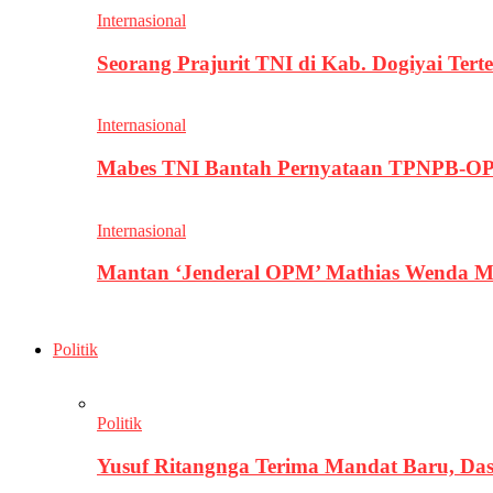
Internasional
Seorang Prajurit TNI di Kab. Dogiyai T
Internasional
Mabes TNI Bantah Pernyataan TPNPB-OPM
Internasional
Mantan ‘Jenderal OPM’ Mathias Wenda M
Politik
Politik
Yusuf Ritangnga Terima Mandat Baru, D