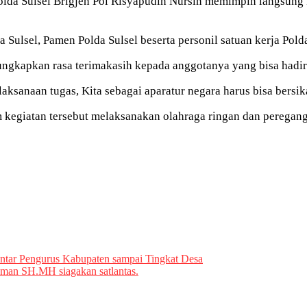
olda Sulsel Brigjen Pol Risyapudin Nursin memimpin langsung
 Sulsel, Pamen Polda Sulsel beserta personil satuan kerja Polda
ungkapkan rasa terimakasih kepada anggotanya yang bisa hadir 
ksanaan tugas, Kita sebagai aparatur negara harus bisa bersi
am kegiatan tersebut melaksanakan olahraga ringan dan perega
Antar Pengurus Kabupaten sampai Tingkat Desa
aman SH.MH siagakan satlantas.