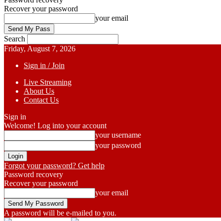
Recover your password
your email
Search
Friday, August 7, 2026
Sign in / Join
Live Streaming
About Us
Contact Us
Sign in
Welcome! Log into your account
your username
your password
Forgot your password? Get help
Password recovery
Recover your password
your email
A password will be e-mailed to you.