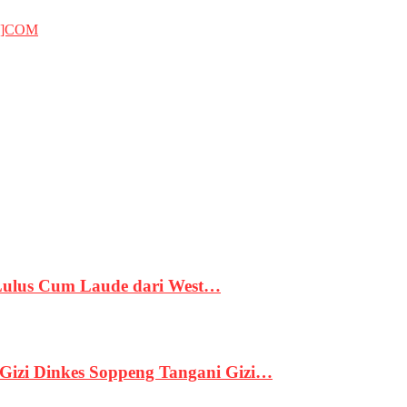
T]COM
 Lulus Cum Laude dari West…
izi Dinkes Soppeng Tangani Gizi…