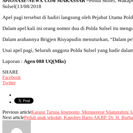
SPIONASE-NEWS. COM
MAKASSAR –
Polda Sulsel, Wakap
Sulsel(13/08/2018
Apel pagi tersebut di hadiri langsung oleh Pejabat Utama Polda
Dalam apel kali ini orang nomor dua di Polda Sulsel itu meng
Dalam arahannya Brigjen Risyapudin menuturkan, “Dalam pela
Usai apel pagi, Seluruh anggota Polda Sulsel yang hadir dal
Laporan :
Agen 088 UQ(Mks)
SHARE
Facebook
Twitter
Previous article
Karang Taruna Jeneponto, Mempererat Silaturrahmi 
Next article
Peduli anak sekolah, Kapolres Barru AKBP. Dr. H. Burh