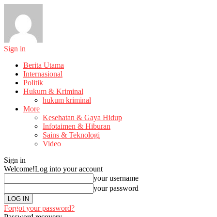
Sign in
Berita Utama
Internasional
Politik
Hukum & Kriminal
hukum kriminal
More
Kesehatan & Gaya Hidup
Infotaimen & Hiburan
Sains & Teknologi
Video
Sign in
Welcome!
Log into your account
your username
your password
Forgot your password?
Password recovery