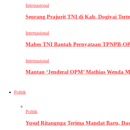
Internasional
Seorang Prajurit TNI di Kab. Dogiyai T
Internasional
Mabes TNI Bantah Pernyataan TPNPB-OPM
Internasional
Mantan ‘Jenderal OPM’ Mathias Wenda M
Politik
Politik
Yusuf Ritangnga Terima Mandat Baru, D