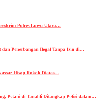
treskrim Polres Luwu Utara…
an Penerbangan Ilegal Tanpa Izin di…
kassar Hisap Rokok Diatas…
, Petani di Tanalili Ditangkap Polisi dalam…