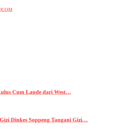
T]COM
 Lulus Cum Laude dari West…
izi Dinkes Soppeng Tangani Gizi…