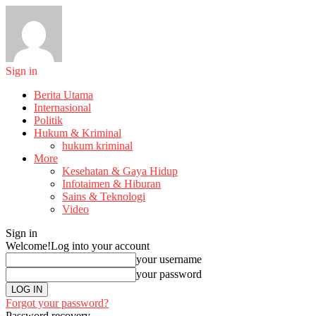
Sign in
Berita Utama
Internasional
Politik
Hukum & Kriminal
hukum kriminal
More
Kesehatan & Gaya Hidup
Infotaimen & Hiburan
Sains & Teknologi
Video
Sign in
Welcome!
Log into your account
your username
your password
Forgot your password?
Password recovery