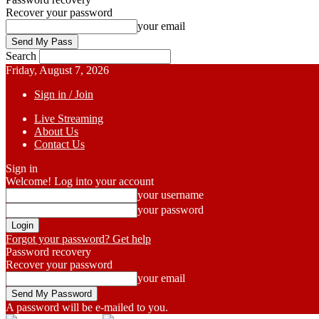
Recover your password
your email
Search
Friday, August 7, 2026
Sign in / Join
Live Streaming
About Us
Contact Us
Sign in
Welcome! Log into your account
your username
your password
Forgot your password? Get help
Password recovery
Recover your password
your email
A password will be e-mailed to you.