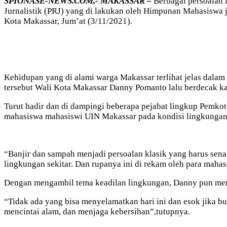
SPIONASE-NEWS.COM,- MAKASSAR –
Berbagai persoalan 
Jurnalistik (PRJ) yang di lakukan oleh Himpunan Mahasiswa 
Kota Makassar, Jum’at (3/11/2021).
Kehidupan yang di alami warga Makassar terlihat jelas dalam
tersebut Wali Kota Makassar Danny Pomanto lalu berdecak k
Turut hadir dan di dampingi beberapa pejabat lingkup Pemkot
mahasiswa mahasiswi UIN Makassar pada kondisi lingkungan y
“Banjir dan sampah menjadi persoalan klasik yang harus sena
lingkungan sekitar. Dan rupanya ini di rekam oleh para mahas
Dengan mengambil tema keadilan lingkungan, Danny pun me
“Tidak ada yang bisa menyelamatkan hari ini dan esok jika b
mencintai alam, dan menjaga kebersihan”,tutupnya.