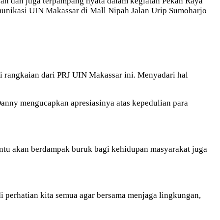
an dan juga terpampang nyata dalam kegiatan Pekan Raya
munikasi UIN Makassar di Mall Nipah Jalan Urip Sumoharjo
di rangkaian dari PRJ UIN Makassar ini. Menyadari hal
 Danny mengucapkan apresiasinya atas kepedulian para
 tentu akan berdampak buruk bagi kehidupan masyarakat juga
di perhatian kita semua agar bersama menjaga lingkungan,