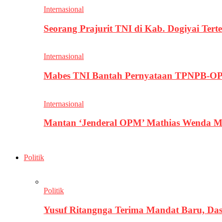
Internasional
Seorang Prajurit TNI di Kab. Dogiyai T
Internasional
Mabes TNI Bantah Pernyataan TPNPB-OPM
Internasional
Mantan ‘Jenderal OPM’ Mathias Wenda M
Politik
Politik
Yusuf Ritangnga Terima Mandat Baru, D