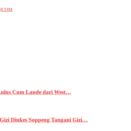
T]COM
 Lulus Cum Laude dari West…
izi Dinkes Soppeng Tangani Gizi…