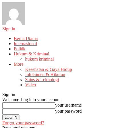
Sign in
Berita Utama
Internasional
Politik
Hukum & Kriminal
hukum kriminal
More
Kesehatan & Gaya Hidup
Infotaimen & Hiburan
Sains & Teknologi
Video
Sign in
Welcome!
Log into your account
your username
your password
Forgot your password?
Password recovery