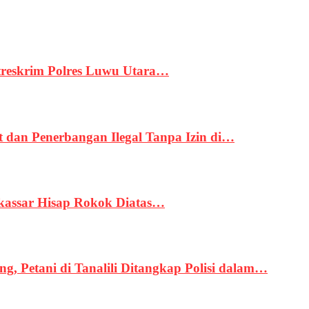
treskrim Polres Luwu Utara…
an Penerbangan Ilegal Tanpa Izin di…
kassar Hisap Rokok Diatas…
, Petani di Tanalili Ditangkap Polisi dalam…