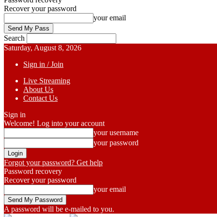
Recover your password
your email
Search
Saturday, August 8, 2026
Sign in / Join
Live Streaming
About Us
Contact Us
Sign in
Welcome! Log into your account
your username
your password
Forgot your password? Get help
Password recovery
Recover your password
your email
A password will be e-mailed to you.