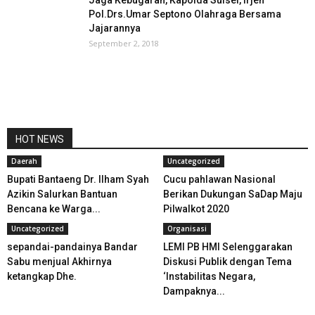
Jaga Kebugaran, Kapolda Sulsel, Irjen
Pol.Drs.Umar Septono Olahraga Bersama
Jajarannya
September 2, 2018
HOT NEWS
Daerah
Uncategorized
Bupati Bantaeng Dr. Ilham Syah
Cucu pahlawan Nasional
Azikin Salurkan Bantuan
Berikan Dukungan SaDap Maju
Bencana ke Warga...
Pilwalkot 2020
Uncategorized
Organisasi
sepandai-pandainya Bandar
LEMI PB HMI Selenggarakan
Sabu menjual Akhirnya
Diskusi Publik dengan Tema
ketangkap Dhe.
‘Instabilitas Negara,
Dampaknya...