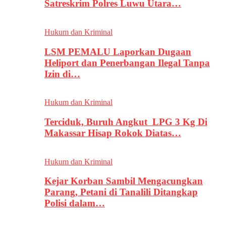
Satreskrim Polres Luwu Utara…
Hukum dan Kriminal
LSM PEMALU Laporkan Dugaan
Heliport dan Penerbangan Ilegal Tanpa
Izin di…
Hukum dan Kriminal
Terciduk, Buruh Angkut LPG 3 Kg Di
Makassar Hisap Rokok Diatas…
Hukum dan Kriminal
Kejar Korban Sambil Mengacungkan
Parang, Petani di Tanalili Ditangkap
Polisi dalam…