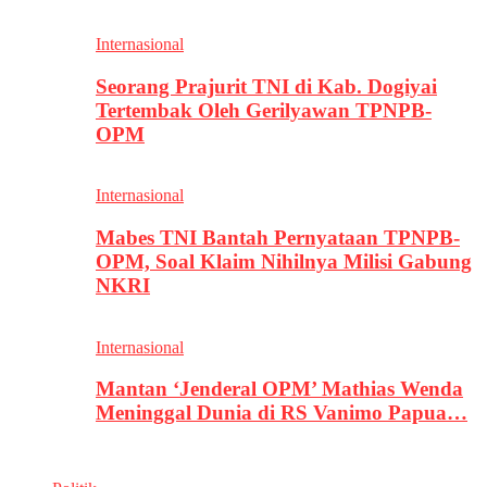
Internasional
Seorang Prajurit TNI di Kab. Dogiyai
Tertembak Oleh Gerilyawan TPNPB-
OPM
Internasional
Mabes TNI Bantah Pernyataan TPNPB-
OPM, Soal Klaim Nihilnya Milisi Gabung
NKRI
Internasional
Mantan ‘Jenderal OPM’ Mathias Wenda
Meninggal Dunia di RS Vanimo Papua…