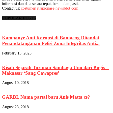
informasi dan data secara tepat, berani dan pasti.
Contact us:
costumer[at]spionase-news[dot]com
POPULAR POSTS
Kampanye Anti Korupsi di Bantaeng Ditandai
Penandatanganan Petisi Zona Integritas Anti...
February 13, 2023
Kisah Sejarah Turunan Sandiaga Uno dari Bugis –
Makassar ‘Sang Cawapres’
August 10, 2018
GARBI, Nama partai baru Anis Matta cs?
August 23, 2018