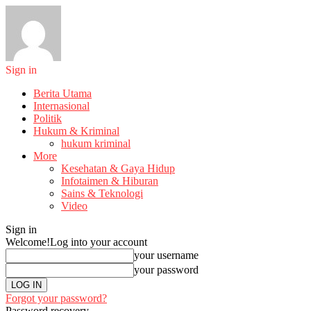
Sign in
Berita Utama
Internasional
Politik
Hukum & Kriminal
hukum kriminal
More
Kesehatan & Gaya Hidup
Infotaimen & Hiburan
Sains & Teknologi
Video
Sign in
Welcome!
Log into your account
your username
your password
Forgot your password?
Password recovery