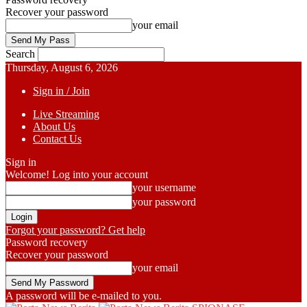
Recover your password
your email
Search
Thursday, August 6, 2026
Sign in / Join
Live Streaming
About Us
Contact Us
Sign in
Welcome! Log into your account
your username
your password
Forgot your password? Get help
Password recovery
Recover your password
your email
A password will be e-mailed to you.