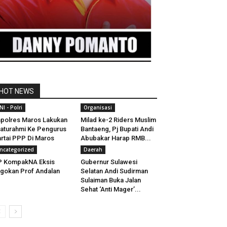
HOT NEWS
NI - Polri
Organisasi
polres Maros Lakukan
Milad ke-2 Riders Muslim
laturahmi Ke Pengurus
Bantaeng, Pj Bupati Andi
rtai PPP Di Maros
Abubakar Harap RMB...
ncategorized
Daerah
P KompakNA Eksis
Gubernur Sulawesi
gokan Prof Andalan
Selatan Andi Sudirman
Sulaiman Buka Jalan
Sehat ‘Anti Mager’...