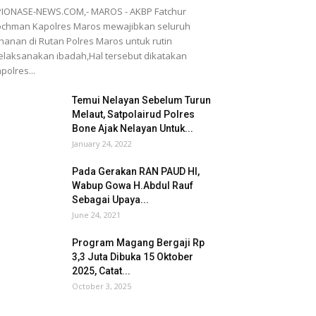
IONASE-NEWS.COM,- MAROS - AKBP Fatchur
chman Kapolres Maros mewajibkan seluruh
hanan di Rutan Polres Maros untuk rutin
laksanakan ibadah,Hal tersebut dikatakan
polres...
Temui Nelayan Sebelum Turun
Melaut, Satpolairud Polres
Bone Ajak Nelayan Untuk...
January 24, 2022
Pada Gerakan RAN PAUD HI,
Wabup Gowa H.Abdul Rauf
Sebagai Upaya...
June 24, 2021
Program Magang Bergaji Rp
3,3 Juta Dibuka 15 Oktober
2025, Catat...
October 3, 2025