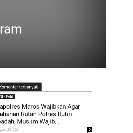
gram
Komentar terbanyak
NI - Polri
apolres Maros Wajibkan Agar
ahanan Rutan Polres Rutin
badah, Muslim Wajib...
gust 29, 2021
0