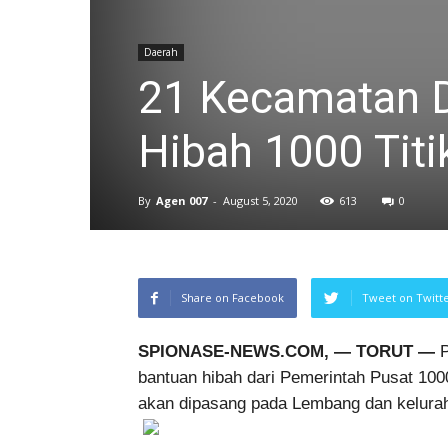
Daerah
21 Kecamatan D
Hibah 1000 Tit
By
Agen 007
-
August 5, 2020
613
0
Share on Facebook
Tweet on Twitt
SPIONASE-NEWS.COM, — TORUT —
P
bantuan hibah dari Pemerintah Pusat 10
akan dipasang pada Lembang dan keluraha