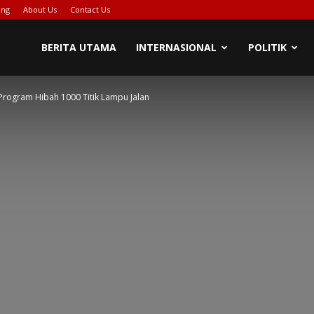
ing
About Us
Contact Us
PIONASE-
BERITA UTAMA
INTERNASIONAL
POLITIK
Program Hibah 1000 Titik Lampu Jalan
EWS[DOT]COM