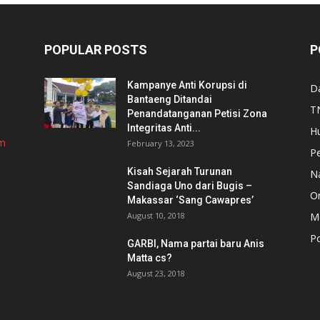
POPULAR POSTS
P
Kampanye Anti Korupsi di
D
Bantaeng Ditandai
TN
Penandatanganan Petisi Zona
Integritas Anti...
H
om
February 13, 2023
P
Kisah Sejarah Turunan
N
Sandiaga Uno dari Bugis –
Or
Makassar ‘Sang Cawapres’
August 10, 2018
Me
Po
GARBI, Nama partai baru Anis
Matta cs?
August 23, 2018