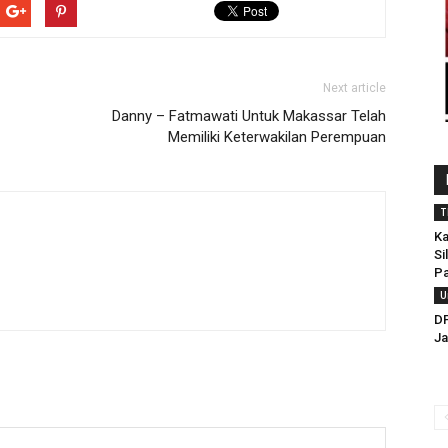
Next article
Danny – Fatmawati Untuk Makassar Telah
Memiliki Keterwakilan Perempuan
T
Ka
Si
Pa
U
D
Ja