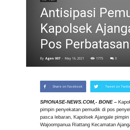
Antisipasi Pem
Kapolsek Ajang
Pos Perbatasan
By
Agen 007
-
May 16, 2021
1775
0
Share on Facebook
Tweet on Twitt
SPIONASE-NEWS.COM,- BONE –
Kapol
pimpin penyekatan pemudik di pos penye
pasca lebaran, Kapolsek Ajangale pimpin
Wajoompanua Riattang Kecamatan Ajangal