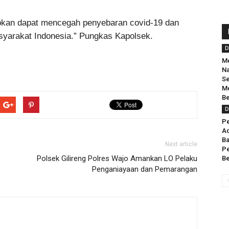
apkan dapat mencegah penyebaran covid-19 dan
syarakat Indonesia.” Pungkas Kapolsek.
D
Me
Na
S
M
Be
D
Pe
Ad
Ba
Next article
Pe
Polsek Gilireng Polres Wajo Amankan LO Pelaku
Be
Penganiayaan dan Pemarangan