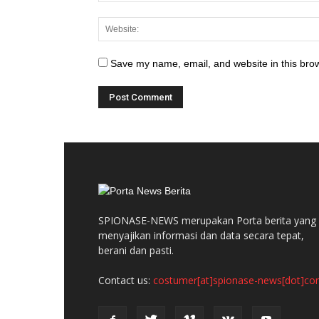
Save my name, email, and website in this brow
SPIONASE-NEWS merupakan Porta berita yang
menyajikan informasi dan data secara tepat,
berani dan pasti.
Contact us:
costumer[at]spionase-news[dot]c