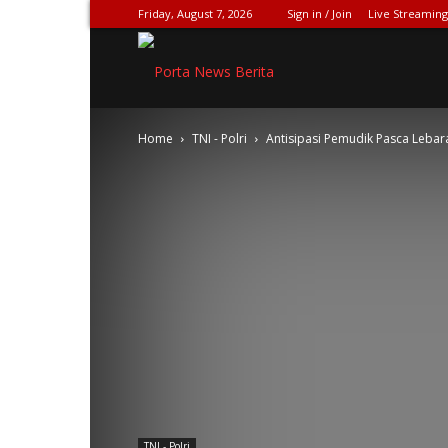
Friday, August 7, 2026
Sign in / Join
Live Streaming
SPIONASE-
Home
TNI - Polri
Antisipasi Pemudik Pasca Lebar
NEWS[DOT]COM
TNI - Polri