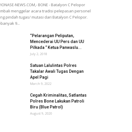
IONASE-NEWS.COM,- BONE - Batalyon C Pelopor
mbali menggelar acara tradisi pelepasan personel
ng pindah tugas/ mutasi dari Batalyon C Pelopor.
banyak 9...
“Pelarangan Peliputan,
Mencederai UU Pers dan UU
Pilkada ” Ketua Panwaslu...
July 2, 2018
Satuan Lalulintas Polres
Takalar Awali Tugas Dengan
Apel Pagi
March 9, 2022
Cegah Kriminalitas, Satlantas
Polres Bone Lakukan Patroli
Biru (Blue Patrol)
August 9, 2020