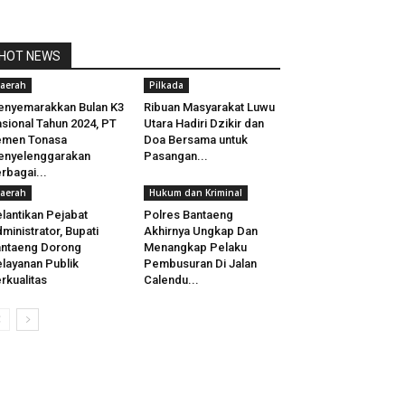
HOT NEWS
aerah
Pilkada
nyemarakkan Bulan K3
Ribuan Masyarakat Luwu
sional Tahun 2024, PT
Utara Hadiri Dzikir dan
emen Tonasa
Doa Bersama untuk
enyelenggarakan
Pasangan...
rbagai...
aerah
Hukum dan Kriminal
lantikan Pejabat
Polres Bantaeng
ministrator, Bupati
Akhirnya Ungkap Dan
ntaeng Dorong
Menangkap Pelaku
layanan Publik
Pembusuran Di Jalan
rkualitas
Calendu...