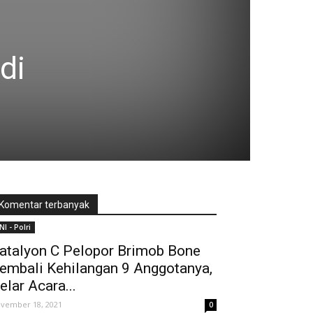
di
Komentar terbanyak
NI - Polri
atalyon C Pelopor Brimob Bone
embali Kehilangan 9 Anggotanya,
elar Acara...
vember 18, 2021
0