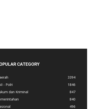
OPULAR CATEGORY
aerah
3394
I - Polri
1846
ukum dan Kriminal
847
emerintahan
840
asional
496