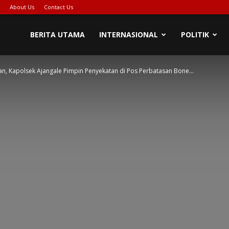
About Us
Contact Us
BERITA UTAMA
INTERNASIONAL
POLITIK
an, Kapolsek Ajangale Pimpin Penyekatan di Pos Perbatasan Bone...