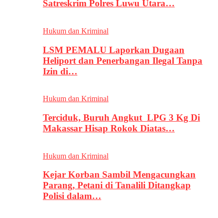
Satreskrim Polres Luwu Utara…
Hukum dan Kriminal
LSM PEMALU Laporkan Dugaan
Heliport dan Penerbangan Ilegal Tanpa
Izin di…
Hukum dan Kriminal
Terciduk, Buruh Angkut LPG 3 Kg Di
Makassar Hisap Rokok Diatas…
Hukum dan Kriminal
Kejar Korban Sambil Mengacungkan
Parang, Petani di Tanalili Ditangkap
Polisi dalam…