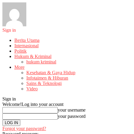
Sign in
Berita Utama
Internasional
Politik
Hukum & Kriminal
hukum kriminal
More
Kesehatan & Gaya Hidup
Infotaimen & Hiburan
Sains & Teknologi
Video
Sign in
Welcome!
Log into your account
your username
your password
Forgot your password?
Password recovery