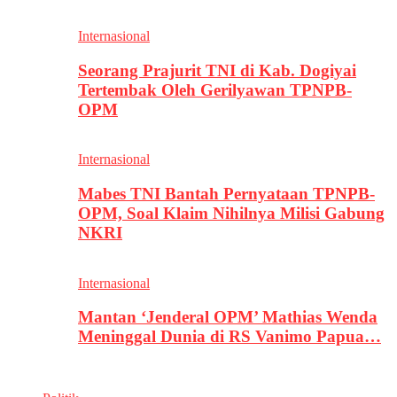
Internasional
Seorang Prajurit TNI di Kab. Dogiyai
Tertembak Oleh Gerilyawan TPNPB-
OPM
Internasional
Mabes TNI Bantah Pernyataan TPNPB-
OPM, Soal Klaim Nihilnya Milisi Gabung
NKRI
Internasional
Mantan ‘Jenderal OPM’ Mathias Wenda
Meninggal Dunia di RS Vanimo Papua…