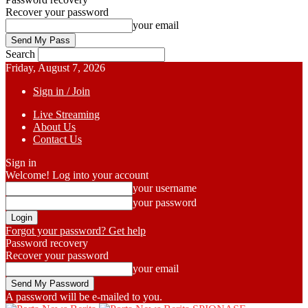
Recover your password
your email
Search
Friday, August 7, 2026
Sign in / Join
Live Streaming
About Us
Contact Us
Sign in
Welcome! Log into your account
your username
your password
Forgot your password? Get help
Password recovery
Recover your password
your email
A password will be e-mailed to you.