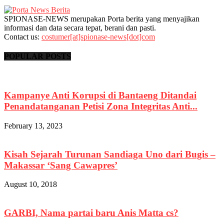
SPIONASE-NEWS merupakan Porta berita yang menyajikan
informasi dan data secara tepat, berani dan pasti.
Contact us:
costumer[at]spionase-news[dot]com
POPULAR POSTS
Kampanye Anti Korupsi di Bantaeng Ditandai
Penandatanganan Petisi Zona Integritas Anti...
February 13, 2023
Kisah Sejarah Turunan Sandiaga Uno dari Bugis –
Makassar ‘Sang Cawapres’
August 10, 2018
GARBI, Nama partai baru Anis Matta cs?