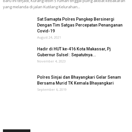
baru ini terjadi, Kurang lebih 5 rumah tinggal puing akibat kebakaran
yang melanda di jalan Kutilang Kelurahan...
Sat Samapta Polres Pangkep Bersinergi
Dengan Tim Satgas Percepatan Penanganan
Covid-19
August 24, 2021
Hadir di HUT ke-416 Kota Makassar, Pj
Gubernur Sulsel : Sepatutnya...
November 4, 2023
Polres Sinjai dan Bhayangkari Gelar Senam
Bersama Murid TK Kemala Bhayangkari
September 6, 2019