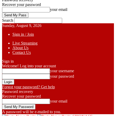
Recover your password
your email
Search
Sunday, August 9, 2026
Sign in / Join
Live Streaming
About Us
Contact Us
Sign in
Welcome! Log into your account
your username
your password
Forgot your password? Get help
Password recovery
Recover your password
your email
A password will be e-mailed to you.