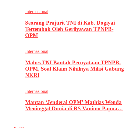
Internasional
Seorang Prajurit TNI di Kab. Dogiyai
Tertembak Oleh Gerilyawan TPNPB-
OPM
Internasional
Mabes TNI Bantah Pernyataan TPNPB-
OPM, Soal Klaim Nihilnya Milisi Gabung
NKRI
Internasional
Mantan ‘Jenderal OPM’ Mathias Wenda
Meninggal Dunia di RS Vanimo Papua…