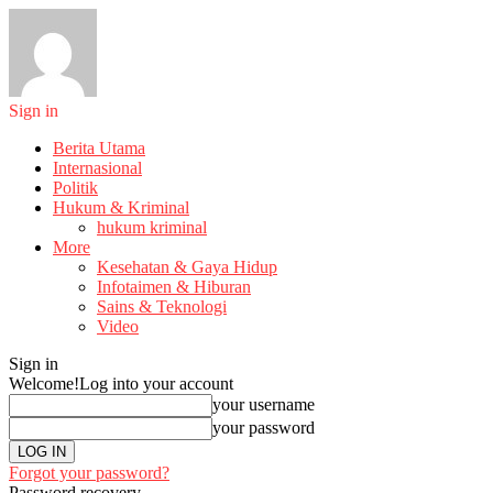
Sign in
Berita Utama
Internasional
Politik
Hukum & Kriminal
hukum kriminal
More
Kesehatan & Gaya Hidup
Infotaimen & Hiburan
Sains & Teknologi
Video
Sign in
Welcome!
Log into your account
your username
your password
Forgot your password?
Password recovery