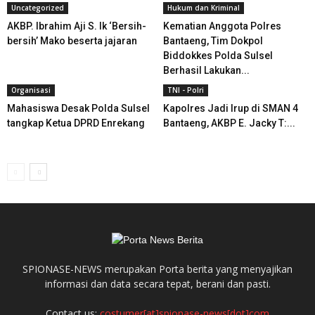
Uncategorized
Hukum dan Kriminal
AKBP. Ibrahim Aji S. Ik ‘Bersih-
Kematian Anggota Polres
bersih’ Mako beserta jajaran
Bantaeng, Tim Dokpol
Biddokkes Polda Sulsel
Berhasil Lakukan...
Organisasi
TNI - Polri
Mahasiswa Desak Polda Sulsel
Kapolres Jadi Irup di SMAN 4
tangkap Ketua DPRD Enrekang
Bantaeng, AKBP E. Jacky T:...
SPIONASE-NEWS merupakan Porta berita yang menyajikan
informasi dan data secara tepat, berani dan pasti.
Contact us:
costumer[at]spionase-news[dot]com