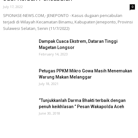
July 17, 2022
0
SPIONASE-NEWS.COM,- JENEPONTO - Kasus dugaan pencabulan
terjadi di Wilayah Kecamatan Binamu, Kabupaten Jeneponto, Provinsi
Sulawesi Selatan, Senin (11/7/2022)
Dampak Cuaca Ekstrem, Dataran Tinggi
Magetan Longsor
February 14, 2023
Petugas PPKM Mikro Gowa Masih Menemukan
Warung Makan Melanggar
July 18, 2021
“Tunjukkanlah Darma Bhakti terbaik dengan
penuh keikhlasan ” Pesan Wakapolda Aceh
June 30, 2018