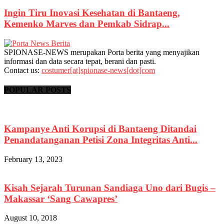
Ingin Tiru Inovasi Kesehatan di Bantaeng,
Kemenko Marves dan Pemkab Sidrap...
SPIONASE-NEWS merupakan Porta berita yang menyajikan
informasi dan data secara tepat, berani dan pasti.
Contact us:
costumer[at]spionase-news[dot]com
POPULAR POSTS
Kampanye Anti Korupsi di Bantaeng Ditandai
Penandatanganan Petisi Zona Integritas Anti...
February 13, 2023
Kisah Sejarah Turunan Sandiaga Uno dari Bugis –
Makassar ‘Sang Cawapres’
August 10, 2018