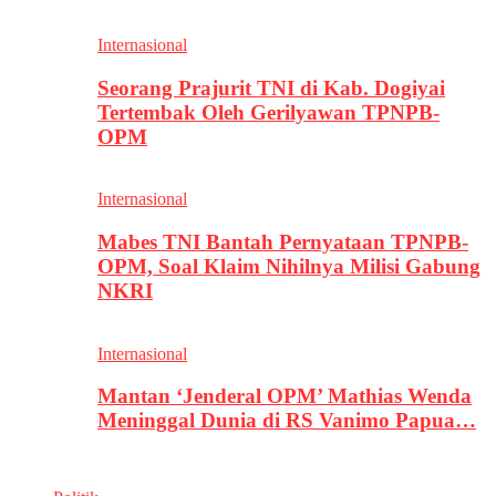
Internasional
Seorang Prajurit TNI di Kab. Dogiyai
Tertembak Oleh Gerilyawan TPNPB-
OPM
Internasional
Mabes TNI Bantah Pernyataan TPNPB-
OPM, Soal Klaim Nihilnya Milisi Gabung
NKRI
Internasional
Mantan ‘Jenderal OPM’ Mathias Wenda
Meninggal Dunia di RS Vanimo Papua…