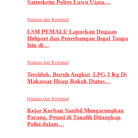
Satreskrim Polres Luwu Utara…
Hukum dan Kriminal
LSM PEMALU Laporkan Dugaan
Heliport dan Penerbangan Ilegal Tanpa
Izin di…
Hukum dan Kriminal
Terciduk, Buruh Angkut LPG 3 Kg Di
Makassar Hisap Rokok Diatas…
Hukum dan Kriminal
Kejar Korban Sambil Mengacungkan
Parang, Petani di Tanalili Ditangkap
Polisi dalam…