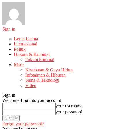
Sign in
Berita Utama
Internasional
Politik
Hukum & Kriminal
hukum kriminal
More
Kesehatan & Gaya Hidup
Infotaimen & Hiburan
Sains & Teknologi
Video
Sign in
Welcome!
Log into your account
your username
your password
Forgot your password?
Password recovery