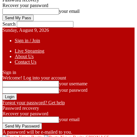
Recover your password
your email
Search
Sunday, August 9, 2026
Sign in / Join
Live Streaming
About Us
Contact Us
Sign in
Welcome! Log into your account
your username
your password
Forgot your password? Get help
Password recovery
Recover your password
your email
A password will be e-mailed to you.