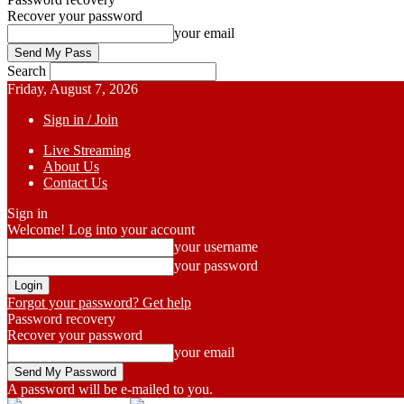
Recover your password
your email
Search
Friday, August 7, 2026
Sign in / Join
Live Streaming
About Us
Contact Us
Sign in
Welcome! Log into your account
your username
your password
Forgot your password? Get help
Password recovery
Recover your password
your email
A password will be e-mailed to you.