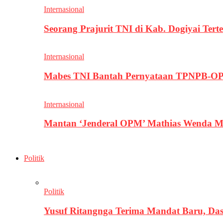
Internasional
Seorang Prajurit TNI di Kab. Dogiyai T
Internasional
Mabes TNI Bantah Pernyataan TPNPB-OPM
Internasional
Mantan ‘Jenderal OPM’ Mathias Wenda M
Politik
Politik
Yusuf Ritangnga Terima Mandat Baru, D