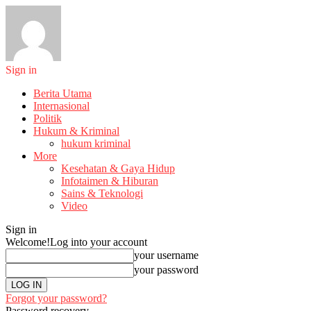
Sign in
Berita Utama
Internasional
Politik
Hukum & Kriminal
hukum kriminal
More
Kesehatan & Gaya Hidup
Infotaimen & Hiburan
Sains & Teknologi
Video
Sign in
Welcome!
Log into your account
your username
your password
Forgot your password?
Password recovery