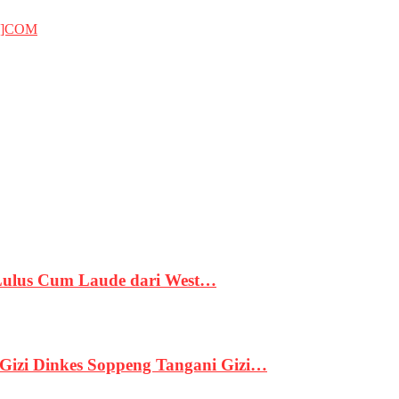
T]COM
 Lulus Cum Laude dari West…
izi Dinkes Soppeng Tangani Gizi…