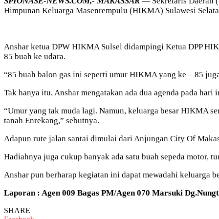
SPIONASE-NEWS.COM,- MAKASSAR —
Sekretaris Daerah 
Himpunan Keluarga Masenrempulu (HIKMA) Sulawesi Selatan (
Anshar ketua DPW HIKMA Sulsel didampingi Ketua DPP HIKM
85 buah ke udara.
“85 buah balon gas ini seperti umur HIKMA yang ke – 85 ju
Tak hanya itu, Anshar mengatakan ada dua agenda pada hari
“Umur yang tak muda lagi. Namun, keluarga besar HIKMA sem
tanah Enrekang,” sebutnya.
Adapun rute jalan santai dimulai dari Anjungan City Of Maka
Hadiahnya juga cukup banyak ada satu buah sepeda motor, tumb
Anshar pun berharap kegiatan ini dapat mewadahi keluarga b
Laporan : Agen 009 Bagas PM/Agen 070 Marsuki Dg.Nung
SHARE