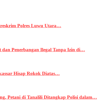
treskrim Polres Luwu Utara…
an Penerbangan Ilegal Tanpa Izin di…
kassar Hisap Rokok Diatas…
, Petani di Tanalili Ditangkap Polisi dalam…