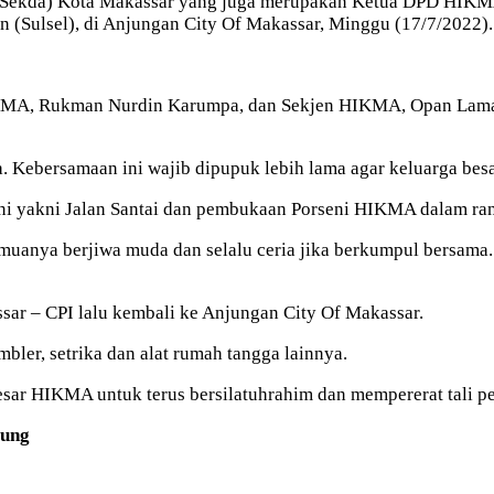
(Sekda) Kota Makassar yang juga merupakan Ketua DPD HIKMA P
Sulsel), di Anjungan City Of Makassar, Minggu (17/7/2022).
A, Rukman Nurdin Karumpa, dan Sekjen HIKMA, Opan Lamara.
ga. Kebersamaan ini wajib dipupuk lebih lama agar keluarga 
 ini yakni Jalan Santai dan pembukaan Porseni HIKMA dalam r
uanya berjiwa muda dan selalu ceria jika berkumpul bersama.
ssar – CPI lalu kembali ke Anjungan City Of Makassar.
ler, setrika dan alat rumah tangga lainnya.
esar HIKMA untuk terus bersilatuhrahim dan mempererat tali p
tung