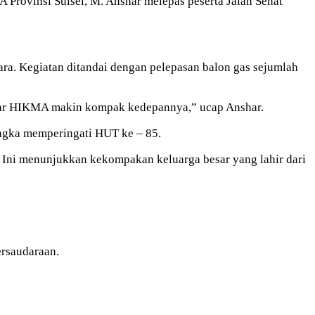
rovinsi Sulsel, M. Anshar melepas peserta Jalan Sehat
 Kegiatan ditandai dengan pelepasan balon gas sejumlah
besar HIKMA makin kompak kedepannya,” ucap Anshar.
angka memperingati HUT ke – 85.
 Ini menunjukkan kekompakan keluarga besar yang lahir dari
ersaudaraan.