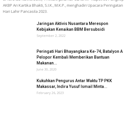
AKBP Ari Kartika Bhakti, S.I.K., M.K.P., menghadiri Upacara Peringatan
Hari Lahir Pancasila 2023.
Jaringan Aktivis Nusantara Merespon
Kebijakan Kenaikan BBM Bersubsidi
September 2, 2022
Peringati Hari Bhayangkara Ke-74, Batalyon A
Pelopor Kembali Memberikan Bantuan
Makanan...
June 30, 2020
Kukuhkan Pengurus Antar Waktu TP PKK
Makassar, Indira Yusuf Ismail Minta...
February 26, 2023