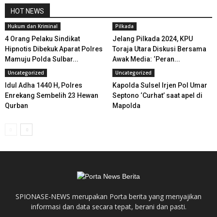
HOT NEWS
Hukum dan Kriminal
Pilkada
4 Orang Pelaku Sindikat
Jelang Pilkada 2024, KPU
Hipnotis Dibekuk Aparat Polres
Toraja Utara Diskusi Bersama
Mamuju Polda Sulbar...
Awak Media: ‘Peran...
Uncategorized
Uncategorized
Idul Adha 1440 H, Polres
Kapolda Sulsel Irjen Pol Umar
Enrekang Sembelih 23 Hewan
Septono ‘Curhat’ saat apel di
Qurban
Mapolda
SPIONASE-NEWS merupakan Porta berita yang menyajikan
informasi dan data secara tepat, berani dan pasti.