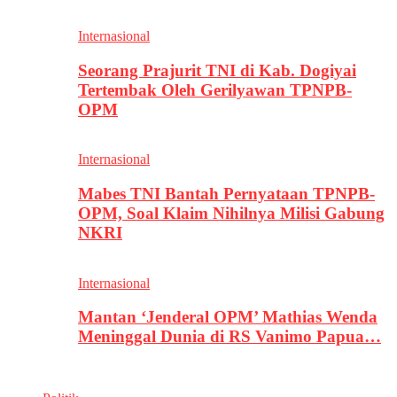
Internasional
Seorang Prajurit TNI di Kab. Dogiyai
Tertembak Oleh Gerilyawan TPNPB-
OPM
Internasional
Mabes TNI Bantah Pernyataan TPNPB-
OPM, Soal Klaim Nihilnya Milisi Gabung
NKRI
Internasional
Mantan ‘Jenderal OPM’ Mathias Wenda
Meninggal Dunia di RS Vanimo Papua…