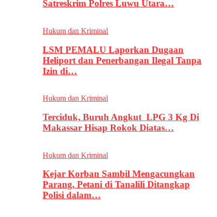
Satreskrim Polres Luwu Utara…
Hukum dan Kriminal
LSM PEMALU Laporkan Dugaan
Heliport dan Penerbangan Ilegal Tanpa
Izin di…
Hukum dan Kriminal
Terciduk, Buruh Angkut LPG 3 Kg Di
Makassar Hisap Rokok Diatas…
Hukum dan Kriminal
Kejar Korban Sambil Mengacungkan
Parang, Petani di Tanalili Ditangkap
Polisi dalam…