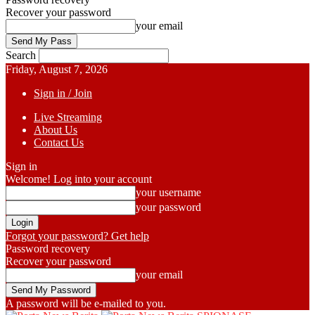
Recover your password
your email
Search
Friday, August 7, 2026
Sign in / Join
Live Streaming
About Us
Contact Us
Sign in
Welcome! Log into your account
your username
your password
Forgot your password? Get help
Password recovery
Recover your password
your email
A password will be e-mailed to you.