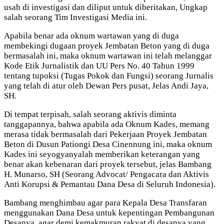
usah di investigasi dan diliput untuk diberitakan, Ungkap
salah seorang Tim Investigasi Media ini.
Apabila benar ada oknum wartawan yang di duga
membekingi dugaan proyek Jembatan Beton yang di duga
bermasalah ini, maka oknum wartawan ini telah melanggar
Kode Etik Jurnalistik dan UU Pers No. 40 Tahun 1999
tentang tupoksi (Tugas Pokok dan Fungsi) seorang Jurnalis
yang telah di atur oleh Dewan Pers pusat, Jelas Andi Jaya,
SH.
Di tempat terpisah, salah seorang aktivis diminta
tanggapannya, bahwa apabila ada Oknum Kades, memang
merasa tidak bermasalah dari Pekerjaan Proyek Jembatan
Beton di Dusun Pationgi Desa Cinennung ini, maka oknum
Kades ini seyogyanyalah memberikan keterangan yang
benar akan kebenaran dari proyek tersebut, jelas Bambang
H. Munarso, SH (Seorang Advocat/ Pengacara dan Aktivis
Anti Korupsi & Pemantau Dana Desa di Seluruh Indonesia).
Bambang menghimbau agar para Kepala Desa Transfaran
menggunakan Dana Desa untuk kepentingan Pembangunan
Desanya, agar demi kemakmuran rakyat di desanya yang