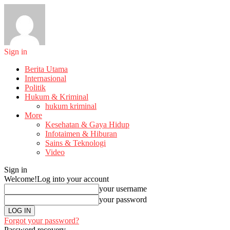
Sign in
Berita Utama
Internasional
Politik
Hukum & Kriminal
hukum kriminal
More
Kesehatan & Gaya Hidup
Infotaimen & Hiburan
Sains & Teknologi
Video
Sign in
Welcome!
Log into your account
your username
your password
Forgot your password?
Password recovery