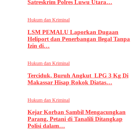
Satreskrim Polres Luwu Utara…
Hukum dan Kriminal
LSM PEMALU Laporkan Dugaan
Heliport dan Penerbangan Ilegal Tanpa
Izin di…
Hukum dan Kriminal
Terciduk, Buruh Angkut LPG 3 Kg Di
Makassar Hisap Rokok Diatas…
Hukum dan Kriminal
Kejar Korban Sambil Mengacungkan
Parang, Petani di Tanalili Ditangkap
Polisi dalam…