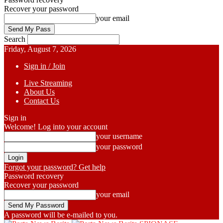
Recover your password
your email
Search
Friday, August 7, 2026
Sign in / Join
Live Streaming
About Us
Contact Us
Sign in
Welcome! Log into your account
your username
your password
Forgot your password? Get help
Password recovery
Recover your password
your email
A password will be e-mailed to you.