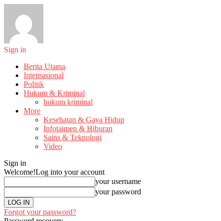
Sign in
Berita Utama
Internasional
Politik
Hukum & Kriminal
hukum kriminal
More
Kesehatan & Gaya Hidup
Infotaimen & Hiburan
Sains & Teknologi
Video
Sign in
Welcome!
Log into your account
your username
your password
Forgot your password?
Password recovery