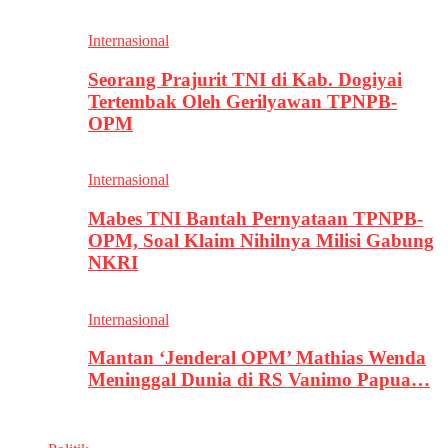
Internasional
Seorang Prajurit TNI di Kab. Dogiyai
Tertembak Oleh Gerilyawan TPNPB-
OPM
Internasional
Mabes TNI Bantah Pernyataan TPNPB-
OPM, Soal Klaim Nihilnya Milisi Gabung
NKRI
Internasional
Mantan ‘Jenderal OPM’ Mathias Wenda
Meninggal Dunia di RS Vanimo Papua…