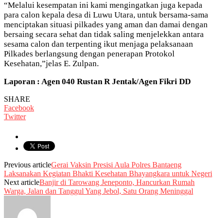
“Melalui kesempatan ini kami mengingatkan juga kepada
para calon kepala desa di Luwu Utara, untuk bersama-sama
menciptakan situasi pilkades yang aman dan damai dengan
bersaing secara sehat dan tidak saling menjelekkan antara
sesama calon dan terpenting ikut menjaga pelaksanaan
Pilkades berlangsung dengan penerapan Protokol
Kesehatan,”jelas E. Zulpan.
Laporan : Agen 040 Rustan R Jentak/Agen Fikri DD
SHARE
Facebook
Twitter
Previous article
Gerai Vaksin Presisi Aula Polres Bantaeng
Laksanakan Kegiatan Bhakti Kesehatan Bhayangkara untuk Negeri
Next article
Banjir di Tarowang Jeneponto, Hancurkan Rumah
Warga, Jalan dan Tanggul Yang Jebol, Satu Orang Meninggal