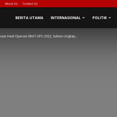
About Us
Contact Us
BERITA UTAMA
INTERNASIONAL
POLITIK
ease Hasil Operasi SIKAT LIPU 2022, Sukses Ungkap...