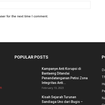
ser for the next time I comment.
POPULAR POSTS
P
Kampanye Anti Korupsi di
D
Bantaeng Ditandai
TN
Penandatanganan Petisi Zona
Integritas Anti...
H
om
February 13, 2023
P
Kisah Sejarah Turunan
N
Sandiaga Uno dari Bugis –
Or