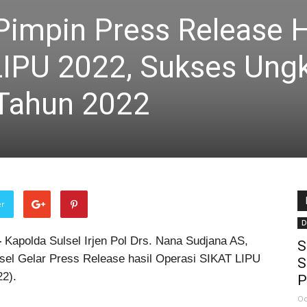
Pimpin Press Release H
LIPU 2022, Sukses Ung
 Tahun 2022
er
D
–
Kapolda Sulsel Irjen Pol Drs. Nana Sudjana AS,
S
sel Gelar Press Release hasil Operasi SIKAT LIPU
S
22).
P
Oc