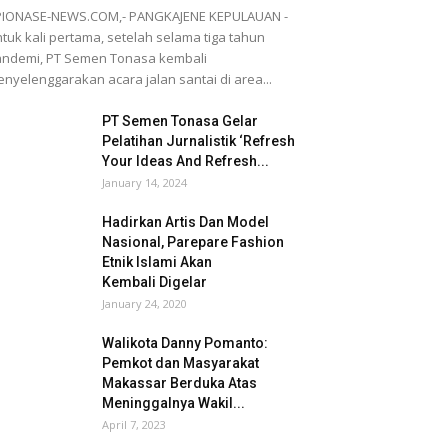
PIONASE-NEWS.COM,- PANGKAJENE KEPULAUAN -
tuk kali pertama, setelah selama tiga tahun
ndemi, PT Semen Tonasa kembali
nyelenggarakan acara jalan santai di area...
PT Semen Tonasa Gelar
Pelatihan Jurnalistik ‘Refresh
Your Ideas And Refresh...
January 14, 2024
Hadirkan Artis Dan Model
Nasional, Parepare Fashion
Etnik Islami Akan
Kembali Digelar
January 24, 2020
Walikota Danny Pomanto:
Pemkot dan Masyarakat
Makassar Berduka Atas
Meninggalnya Wakil...
April 7, 2023