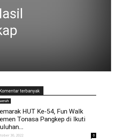
asil
kap
Komentar terbanyak
aerah
emarak HUT Ke-54, Fun Walk
emen Tonasa Pangkep di Ikuti
uluhan...
tober 30, 2022
0