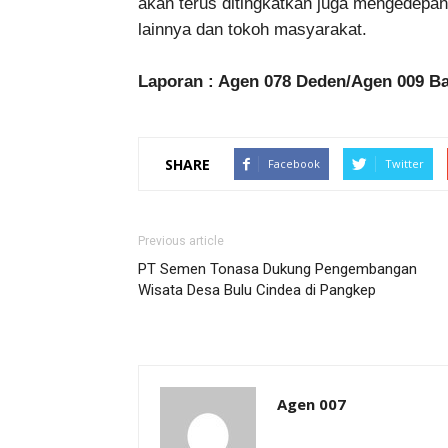
akan terus ditingkatkan juga mengedepa
lainnya dan tokoh masyarakat.
Laporan : Agen 078 Deden/Agen 009 B
SHARE
Facebook
Twitter
Previous article
PT Semen Tonasa Dukung Pengembangan
Wisata Desa Bulu Cindea di Pangkep
Agen 007