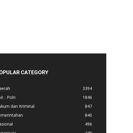
OPULAR CATEGORY
aerah
3394
I - Polri
1846
ukum dan Kriminal
847
emerintahan
840
asional
496
ganisasi
446