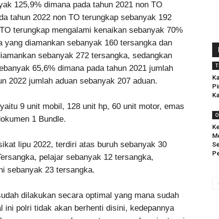
nyak 125,9% dimana pada tahun 2021 non TO
ada tahun 2022 non TO terungkap sebanyak 192
n TO terungkap mengalami kenaikan sebanyak 70%
ka yang diamankan sebanyak 160 tersangka dan
 diamankan sebanyak 272 tersangka, sedangkan
T
sebanyak 65,6% dimana pada tahun 2021 jumlah
Ka
un 2022 jumlah aduan sebanyak 207 aduan.
Pi
Ka
yaitu 9 unit mobil, 128 unit hp, 60 unit motor, emas
O
dokumen 1 Bundle.
K
Me
kat lipu 2022, terdiri atas buruh sebanyak 30
S
Pe
ersangka, pelajar sebanyak 12 tersangka,
ni sebanyak 23 tersangka.
 sudah dilakukan secara optimal yang mana sudah
ini polri tidak akan berhenti disini, kedepannya