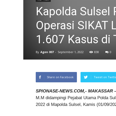
Kapolda Sulsel 
Operasi SIKAT 
1.607 Kasus di
By
Agen 007
-
September 1, 2022
838
0
Share on Facebook
Tweet on Twitt
SPIONASE-NEWS.COM,- MAKASSAR 
M.M didampingi Pejabat Utama Polda Sul
2022 di Mapolda Sulsel, Kamis (01/09/20