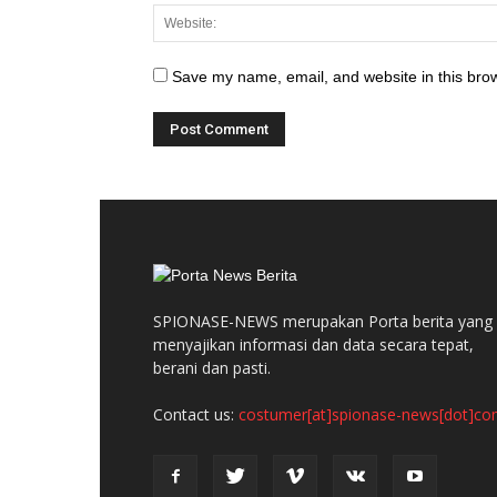
Save my name, email, and website in this brow
SPIONASE-NEWS merupakan Porta berita yang
menyajikan informasi dan data secara tepat,
berani dan pasti.
Contact us:
costumer[at]spionase-news[dot]c