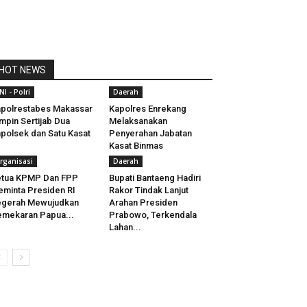
HOT NEWS
NI - Polri
Daerah
polrestabes Makassar
Kapolres Enrekang
mpin Sertijab Dua
Melaksanakan
polsek dan Satu Kasat
Penyerahan Jabatan
Kasat Binmas
rganisasi
Daerah
etua KPMP Dan FPP
Bupati Bantaeng Hadiri
minta Presiden RI
Rakor Tindak Lanjut
egerah Mewujudkan
Arahan Presiden
mekaran Papua...
Prabowo, Terkendala
Lahan...