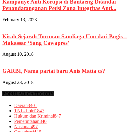
Kampanye Anti Korupsi di Bantaeng Ditandai
Penandatanganan Petisi Zona Integritas Anti...
February 13, 2023
Kisah Sejarah Turunan Sandiaga Uno dari Bugis –
Makassar ‘Sang Cawapres’
August 10, 2018
GARBI, Nama partai baru Anis Matta cs?
August 23, 2018
POPULAR CATEGORY
Daerah
3401
TNI - Polri
1847
Hukum dan Kriminal
847
Pemerintahan
840
Nasional
497
Organisasi
446