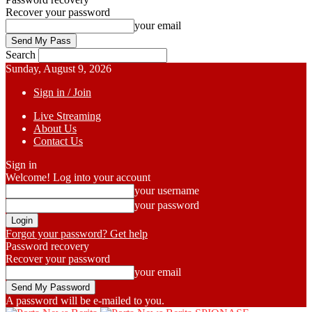
Recover your password
your email
Search
Sunday, August 9, 2026
Sign in / Join
Live Streaming
About Us
Contact Us
Sign in
Welcome! Log into your account
your username
your password
Forgot your password? Get help
Password recovery
Recover your password
your email
A password will be e-mailed to you.