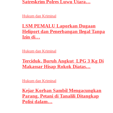
Satreskrim Polres Luwu Utara…
Hukum dan Kriminal
LSM PEMALU Laporkan Dugaan
Heliport dan Penerbangan Ilegal Tanpa
Izin di…
Hukum dan Kriminal
Terciduk, Buruh Angkut LPG 3 Kg Di
Makassar Hisap Rokok Diatas…
Hukum dan Kriminal
Kejar Korban Sambil Mengacungkan
Parang, Petani di Tanalili Ditangkap
Polisi dalam…