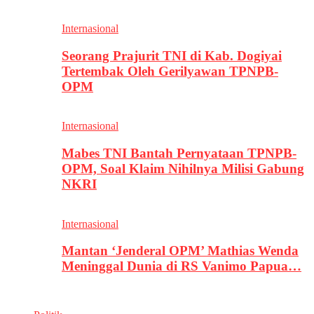
Internasional
Seorang Prajurit TNI di Kab. Dogiyai
Tertembak Oleh Gerilyawan TPNPB-
OPM
Internasional
Mabes TNI Bantah Pernyataan TPNPB-
OPM, Soal Klaim Nihilnya Milisi Gabung
NKRI
Internasional
Mantan ‘Jenderal OPM’ Mathias Wenda
Meninggal Dunia di RS Vanimo Papua…