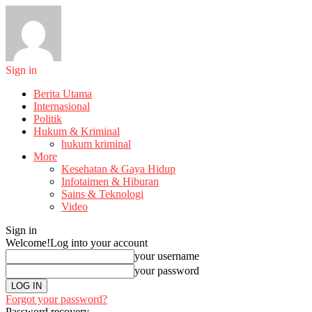
Sign in
Berita Utama
Internasional
Politik
Hukum & Kriminal
hukum kriminal
More
Kesehatan & Gaya Hidup
Infotaimen & Hiburan
Sains & Teknologi
Video
Sign in
Welcome!
Log into your account
your username
your password
Forgot your password?
Password recovery