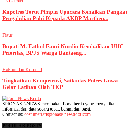
TNI - Polri
Kapolres Torut Pimpin Upacara Kenaikan Pangkat
Pengabdian Polri Kepada AKBP Marthen...
Figur
Bupati M. Fathul Fauzi Nurdin Kembalikan UHC
Prioritas, BPJS Warga Bantaeng...
Hukum dan Kriminal
Tingkatkan Kompetensi, Satlantas Polres Gowa
Gelar Latihan Olah TKP
SPIONASE-NEWS merupakan Porta berita yang menyajikan
informasi dan data secara tepat, berani dan pasti.
Contact us:
costumer[at]spionase-news[dot]com
POPULAR POSTS