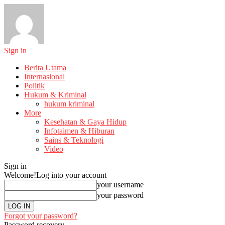
Sign in
Berita Utama
Internasional
Politik
Hukum & Kriminal
hukum kriminal
More
Kesehatan & Gaya Hidup
Infotaimen & Hiburan
Sains & Teknologi
Video
Sign in
Welcome!
Log into your account
your username
your password
Forgot your password?
Password recovery