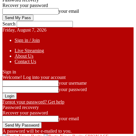
Recover your password
your email
Search
Friday, August 7, 2026
Sign in / Join
Live Streaming
About Us
Contact Us
Sign in
Welcome! Log into your account
your username
your password
Forgot your password? Get help
Password recovery
Recover your password
your email
A password will be e-mailed to you.