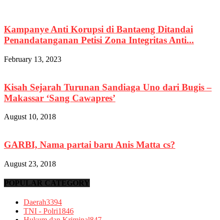
Kampanye Anti Korupsi di Bantaeng Ditandai
Penandatanganan Petisi Zona Integritas Anti...
February 13, 2023
Kisah Sejarah Turunan Sandiaga Uno dari Bugis –
Makassar ‘Sang Cawapres’
August 10, 2018
GARBI, Nama partai baru Anis Matta cs?
August 23, 2018
POPULAR CATEGORY
Daerah
3394
TNI - Polri
1846
Hukum dan Kriminal
847