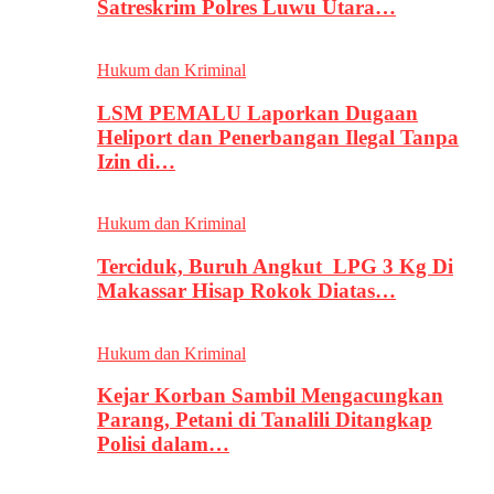
Satreskrim Polres Luwu Utara…
Hukum dan Kriminal
LSM PEMALU Laporkan Dugaan
Heliport dan Penerbangan Ilegal Tanpa
Izin di…
Hukum dan Kriminal
Terciduk, Buruh Angkut LPG 3 Kg Di
Makassar Hisap Rokok Diatas…
Hukum dan Kriminal
Kejar Korban Sambil Mengacungkan
Parang, Petani di Tanalili Ditangkap
Polisi dalam…