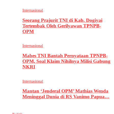
Internasional
Seorang Prajurit TNI di Kab. Dogiyai
Tertembak Oleh Gerilyawan TPNPB-
OPM
Internasional
Mabes TNI Bantah Pernyataan TPNPB-
OPM, Soal Klaim Nihilnya Milisi Gabung
NKRI
Internasional
Mantan ‘Jenderal OPM’ Mathias Wenda
Meninggal Dunia di RS Vanimo Papua…