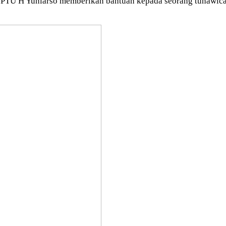
PTU H Yuniarso memberikan bantuan kepada seorang tunawicar