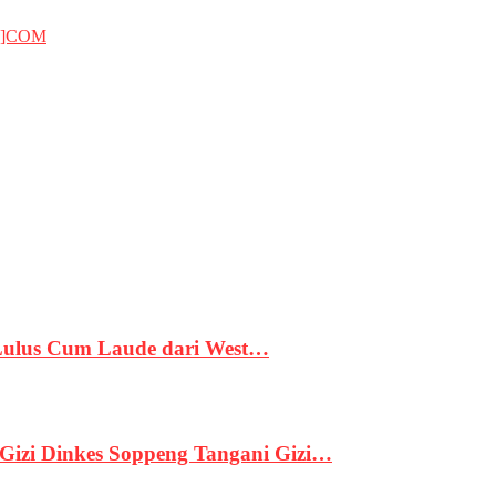
T]COM
 Lulus Cum Laude dari West…
izi Dinkes Soppeng Tangani Gizi…