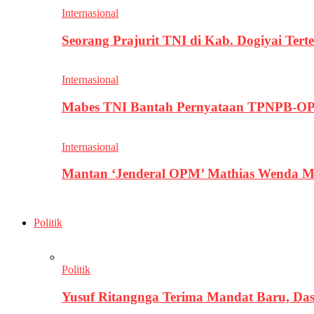
Internasional
Seorang Prajurit TNI di Kab. Dogiyai T
Internasional
Mabes TNI Bantah Pernyataan TPNPB-OPM
Internasional
Mantan ‘Jenderal OPM’ Mathias Wenda M
Politik
Politik
Yusuf Ritangnga Terima Mandat Baru, D