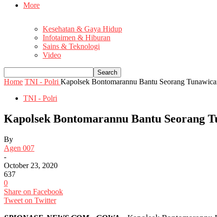
More
Kesehatan & Gaya Hidup
Infotaimen & Hiburan
Sains & Teknologi
Video
Home
TNI - Polri
Kapolsek Bontomarannu Bantu Seorang Tunawic
TNI - Polri
Kapolsek Bontomarannu Bantu Seorang T
By
Agen 007
-
October 23, 2020
637
0
Share on Facebook
Tweet on Twitter