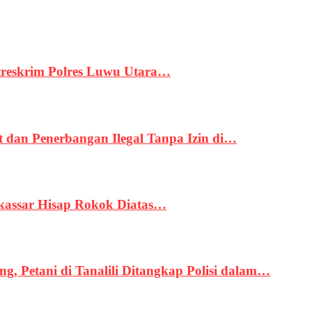
treskrim Polres Luwu Utara…
an Penerbangan Ilegal Tanpa Izin di…
kassar Hisap Rokok Diatas…
, Petani di Tanalili Ditangkap Polisi dalam…