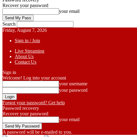
Recover your password
your email
Search
Friday, August 7, 2026
Sign in / Join
Live Streaming
About Us
Contact Us
Sign in
Welcome! Log into your account
your username
your password
Forgot your password? Get help
Password recovery
Recover your password
your email
A password will be e-mailed to you.