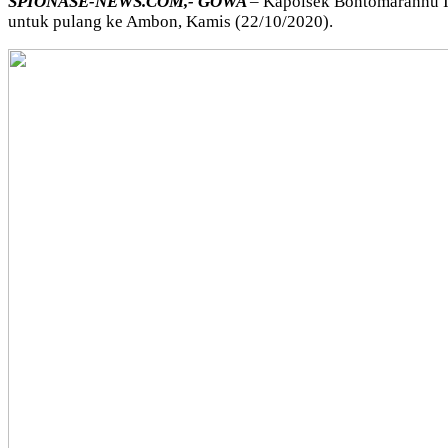
SPIONASE-NEWS.COM,- GOWA
– Kapolsek Bontomarannu I
untuk pulang ke Ambon, Kamis (22/10/2020).