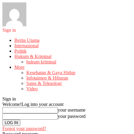
Sign in
Berita Utama
Internasional
Politik
Hukum & Kriminal
hukum kriminal
More
Kesehatan & Gaya Hidup
Infotaimen & Hiburan
Sains & Teknologi
Video
Sign in
Welcome!
Log into your account
your username
your password
Forgot your password?
Password recovery