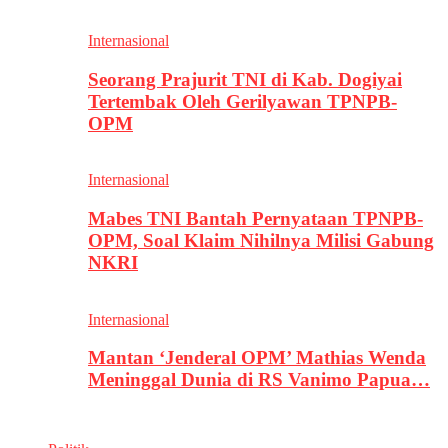
Internasional
Seorang Prajurit TNI di Kab. Dogiyai
Tertembak Oleh Gerilyawan TPNPB-
OPM
Internasional
Mabes TNI Bantah Pernyataan TPNPB-
OPM, Soal Klaim Nihilnya Milisi Gabung
NKRI
Internasional
Mantan ‘Jenderal OPM’ Mathias Wenda
Meninggal Dunia di RS Vanimo Papua…