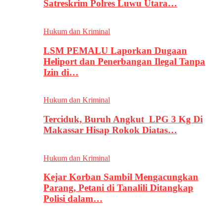
Satreskrim Polres Luwu Utara…
Hukum dan Kriminal
LSM PEMALU Laporkan Dugaan
Heliport dan Penerbangan Ilegal Tanpa
Izin di…
Hukum dan Kriminal
Terciduk, Buruh Angkut LPG 3 Kg Di
Makassar Hisap Rokok Diatas…
Hukum dan Kriminal
Kejar Korban Sambil Mengacungkan
Parang, Petani di Tanalili Ditangkap
Polisi dalam…