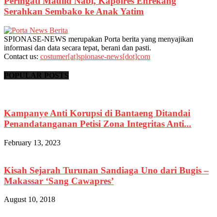
Peringati Maulid Nabi, Kapolres Enrekang
Serahkan Sembako ke Anak Yatim
SPIONASE-NEWS merupakan Porta berita yang menyajikan
informasi dan data secara tepat, berani dan pasti.
Contact us:
costumer[at]spionase-news[dot]com
POPULAR POSTS
Kampanye Anti Korupsi di Bantaeng Ditandai
Penandatanganan Petisi Zona Integritas Anti...
February 13, 2023
Kisah Sejarah Turunan Sandiaga Uno dari Bugis –
Makassar ‘Sang Cawapres’
August 10, 2018