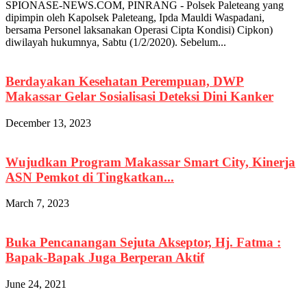
SPIONASE-NEWS.COM, PINRANG - Polsek Paleteang yang
dipimpin oleh Kapolsek Paleteang, Ipda Mauldi Waspadani,
bersama Personel laksanakan Operasi Cipta Kondisi) Cipkon)
diwilayah hukumnya, Sabtu (1/2/2020). Sebelum...
Berdayakan Kesehatan Perempuan, DWP
Makassar Gelar Sosialisasi Deteksi Dini Kanker
December 13, 2023
Wujudkan Program Makassar Smart City, Kinerja
ASN Pemkot di Tingkatkan...
March 7, 2023
Buka Pencanangan Sejuta Akseptor, Hj. Fatma :
Bapak-Bapak Juga Berperan Aktif
June 24, 2021