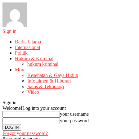
Sign in
Berita Utama
Internasional
Politik
Hukum & Kriminal
hukum kriminal
More
Kesehatan & Gaya Hidup
Infotaimen & Hiburan
Sains & Teknologi
Video
Sign in
Welcome!
Log into your account
your username
your password
Forgot your password?
Password recovery