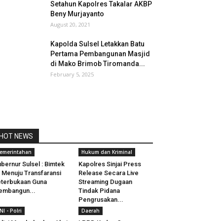
Setahun Kapolres Takalar AKBP
Beny Murjayanto
August 20, 2021
Kapolda Sulsel Letakkan Batu
Pertama Pembangunan Masjid
di Mako Brimob Tiromanda...
February 5, 2025
HOT NEWS
emerintahan
Hukum dan Kriminal
bernur Sulsel : Bimtek
Kapolres Sinjai Press
i Menuju Transfaransi
Release Secara Live
terbukaan Guna
Streaming Dugaan
embangun...
Tindak Pidana
Pengrusakan...
NI - Polri
Daerah