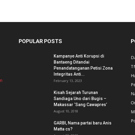
POPULAR POSTS
P
Kampanye Anti Korupsi di
D
Bantaeng Ditandai
TN
Penandatanganan Petisi Zona
Integritas Anti...
H
om
February 13, 2023
P
Kisah Sejarah Turunan
N
Sandiaga Uno dari Bugis –
Or
Makassar ‘Sang Cawapres’
August 10, 2018
Me
Po
GARBI, Nama partai baru Anis
Matta cs?