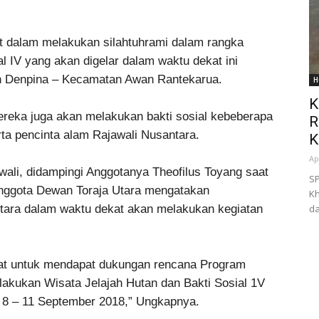
t dalam melakukan silahtuhrami dalam rangka
al IV yang akan digelar dalam waktu dekat ini
n Denpina – Kecamatan Awan Rantekarua.
H
K
ereka juga akan melakukan bakti sosial kebeberapa
R
rta pencinta alam Rajawali Nusantara.
K
Ap
ali, didampingi Anggotanya Theofilus Toyang saat
SP
anggota Dewan Toraja Utara mengatakan
Kh
tara dalam waktu dekat akan melakukan kegiatan
da
yat untuk mendapat dukungan rencana Program
akukan Wisata Jelajah Hutan dan Bakti Sosial 1V
 8 – 11 September 2018,” Ungkapnya.