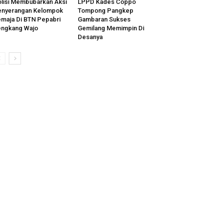
lisi Membubarkan Aksi
LPPD Kades Coppo
enyerangan Kelompok
Tompong Pangkep
maja Di BTN Pepabri
Gambaran Sukses
engkang Wajo
Gemilang Memimpin Di
Desanya