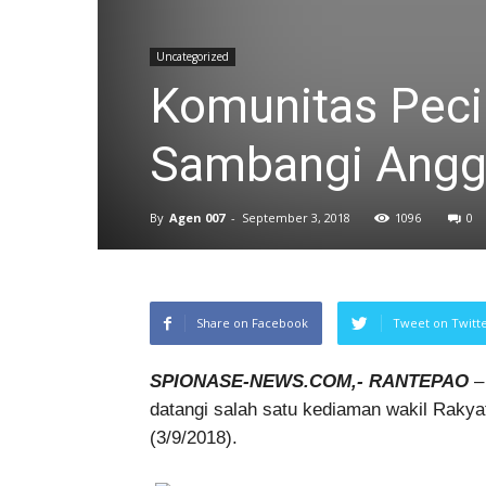
Uncategorized
Komunitas Peci
Sambangi Angg
By
Agen 007
-
September 3, 2018
1096
0
Share on Facebook
Tweet on Twitt
SPIONASE-NEWS.COM,- RANTEPAO
–
datangi salah satu kediaman wakil Rakya
(3/9/2018).