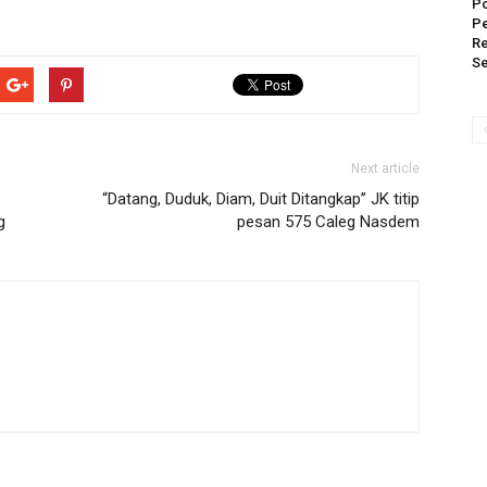
Po
P
Re
S
Next article
“Datang, Duduk, Diam, Duit Ditangkap” JK titip
g
pesan 575 Caleg Nasdem