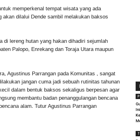
 untuk memperkenal tempat wisata yang ada
ng akan dilalui Dende sambil melakukan baksos
ta di lereng hutan yang hakan dihadiri sejumlah
aten Palopo, Enrekang dan Toraja Utara maupun
ra, Agustinus Parrangan pada Komunitas , sangat
dilakukan jangan cuma jadi sebuah rutinitas tahunan
kecil dalam bentuk baksos sekaligus berpesan agar
P
langsung membantu badan penanggulangan bencana
Gu
 bencana alam. Tutur Agustinus Parrangan
In
Ke
M
T