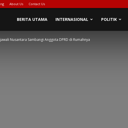
ing
About Us
Contact Us
BERITA UTAMA
INTERNASIONAL
POLITIK
ajawali Nusantara Sambangi Anggota DPRD di Rumahnya