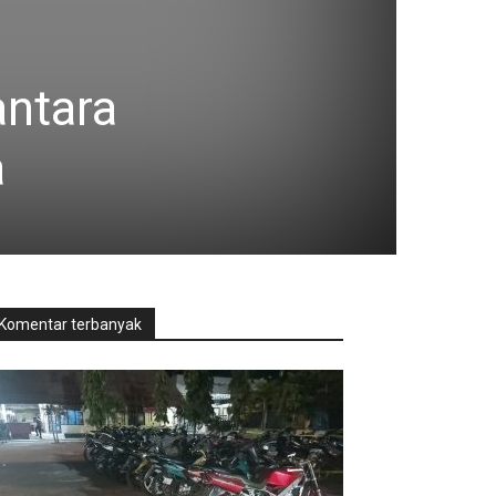
antara
a
Komentar terbanyak