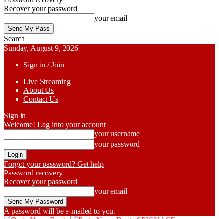
Recover your password
your email
Search
Sunday, August 9, 2026
Sign in / Join
Live Streaming
About Us
Contact Us
Sign in
Welcome! Log into your account
your username
your password
Forgot your password? Get help
Password recovery
Recover your password
your email
A password will be e-mailed to you.