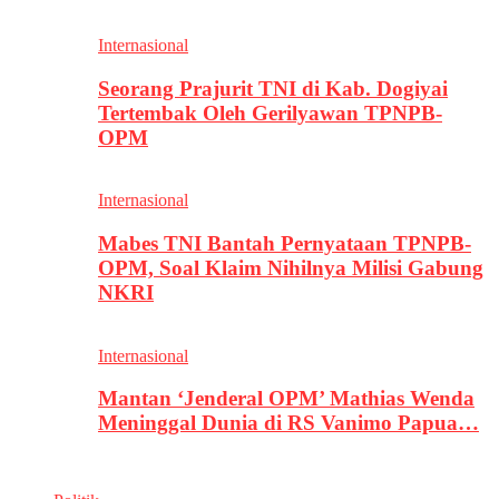
Internasional
Seorang Prajurit TNI di Kab. Dogiyai
Tertembak Oleh Gerilyawan TPNPB-
OPM
Internasional
Mabes TNI Bantah Pernyataan TPNPB-
OPM, Soal Klaim Nihilnya Milisi Gabung
NKRI
Internasional
Mantan ‘Jenderal OPM’ Mathias Wenda
Meninggal Dunia di RS Vanimo Papua…