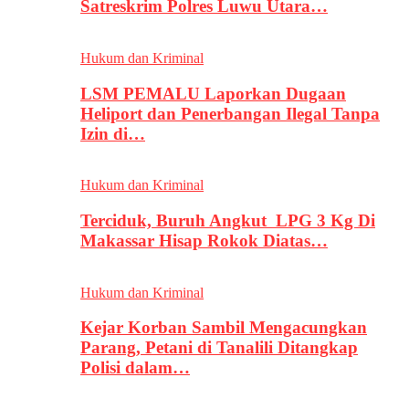
Satreskrim Polres Luwu Utara…
Hukum dan Kriminal
LSM PEMALU Laporkan Dugaan
Heliport dan Penerbangan Ilegal Tanpa
Izin di…
Hukum dan Kriminal
Terciduk, Buruh Angkut LPG 3 Kg Di
Makassar Hisap Rokok Diatas…
Hukum dan Kriminal
Kejar Korban Sambil Mengacungkan
Parang, Petani di Tanalili Ditangkap
Polisi dalam…