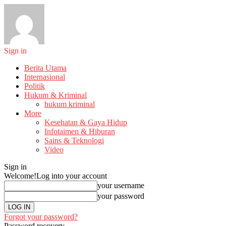
Sign in
Berita Utama
Internasional
Politik
Hukum & Kriminal
hukum kriminal
More
Kesehatan & Gaya Hidup
Infotaimen & Hiburan
Sains & Teknologi
Video
Sign in
Welcome!
Log into your account
your username
your password
Forgot your password?
Password recovery