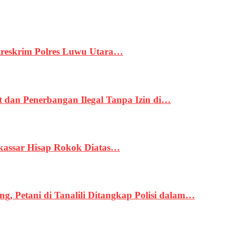
treskrim Polres Luwu Utara…
an Penerbangan Ilegal Tanpa Izin di…
kassar Hisap Rokok Diatas…
, Petani di Tanalili Ditangkap Polisi dalam…