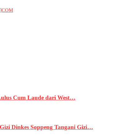
T]COM
 Lulus Cum Laude dari West…
izi Dinkes Soppeng Tangani Gizi…