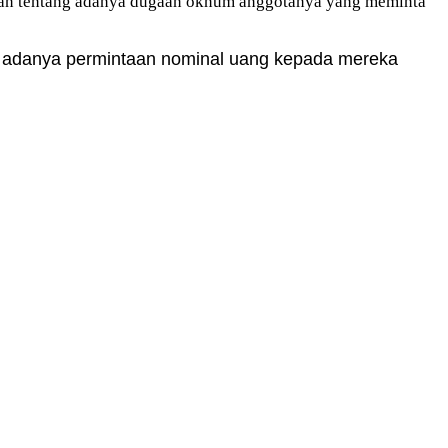
ritaan tentang adanya dugaan oknum anggotanya yang meminta
i adanya permintaan nominal uang kepada mereka