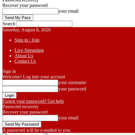
Recover your password
your email
Search
Saturday, August 8, 2026
Sign in / Join
Live Streaming
About Us
Contact Us
Sign in
Welcome! Log into your account
your username
your password
Forgot your password? Get help
Password recovery
Recover your password
your email
A password will be e-mailed to you.