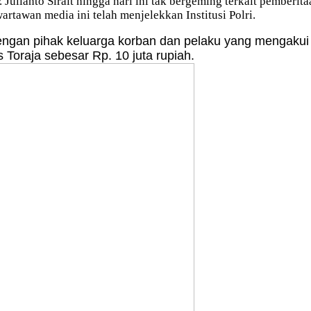
 Julianto Sirait hingga hari ini tak bergeming terkait pembe
rtawan media ini telah menjelekkan Institusi Polri.
dengan pihak keluarga korban dan pelaku yang mengaku
 Toraja sebesar Rp. 10 juta rupiah.