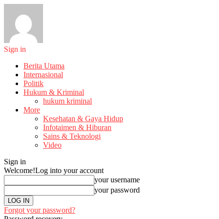
Sign in
Berita Utama
Internasional
Politik
Hukum & Kriminal
hukum kriminal
More
Kesehatan & Gaya Hidup
Infotaimen & Hiburan
Sains & Teknologi
Video
Sign in
Welcome!
Log into your account
your username
your password
Forgot your password?
Password recovery