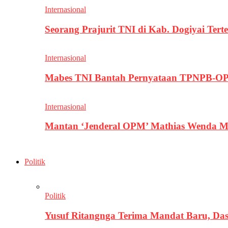
Internasional
Seorang Prajurit TNI di Kab. Dogiyai T
Internasional
Mabes TNI Bantah Pernyataan TPNPB-OPM
Internasional
Mantan ‘Jenderal OPM’ Mathias Wenda M
Politik
Politik
Yusuf Ritangnga Terima Mandat Baru, D