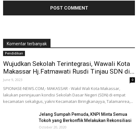
Komentar terbanyak
Pendidikan
Wujudkan Sekolah Terintegrasi, Wawali Kota
Makassar Hj.Fatmawati Rusdi Tinjau SDN di...
June 9, 2023
0
SPIONASE-NEWS.COM,- MAKASSAR - Wakil Wali Kota Makassar,
lakukan peninjauan kondisi Sekolah Dasar Negeri (SDN) di empat
kecamatan sekaligus, yakni Kecamatan Biringkanayya, Talamanrea,...
Jelang Sumpah Pemuda, KNPI Minta Semua
Tokoh yang Berkonflik Melakukan Rekonsiliasi
October 20, 2020