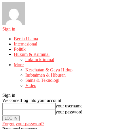
Sign in
Berita Utama
Internasional
Politik
Hukum & Kriminal
hukum kriminal
More
Kesehatan & Gaya Hidup
Infotaimen & Hiburan
Sains & Teknologi
Video
Sign in
Welcome!
Log into your account
your username
your password
Forgot your password?
Password recovery