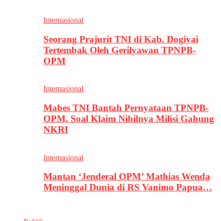
Internasional
Seorang Prajurit TNI di Kab. Dogiyai
Tertembak Oleh Gerilyawan TPNPB-
OPM
Internasional
Mabes TNI Bantah Pernyataan TPNPB-
OPM, Soal Klaim Nihilnya Milisi Gabung
NKRI
Internasional
Mantan ‘Jenderal OPM’ Mathias Wenda
Meninggal Dunia di RS Vanimo Papua…