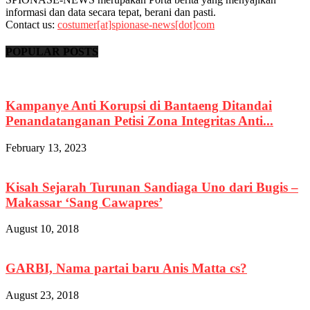
informasi dan data secara tepat, berani dan pasti.
Contact us:
costumer[at]spionase-news[dot]com
POPULAR POSTS
Kampanye Anti Korupsi di Bantaeng Ditandai
Penandatanganan Petisi Zona Integritas Anti...
February 13, 2023
Kisah Sejarah Turunan Sandiaga Uno dari Bugis –
Makassar ‘Sang Cawapres’
August 10, 2018
GARBI, Nama partai baru Anis Matta cs?
August 23, 2018