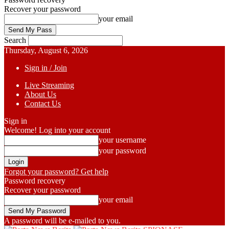
Recover your password
your email
Search
Thursday, August 6, 2026
Sign in / Join
Live Streaming
About Us
Contact Us
Sign in
Welcome! Log into your account
your username
your password
Forgot your password? Get help
Password recovery
Recover your password
your email
A password will be e-mailed to you.