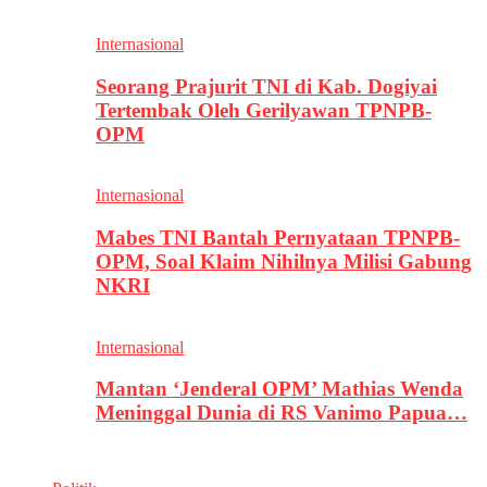
Internasional
Seorang Prajurit TNI di Kab. Dogiyai
Tertembak Oleh Gerilyawan TPNPB-
OPM
Internasional
Mabes TNI Bantah Pernyataan TPNPB-
OPM, Soal Klaim Nihilnya Milisi Gabung
NKRI
Internasional
Mantan ‘Jenderal OPM’ Mathias Wenda
Meninggal Dunia di RS Vanimo Papua…