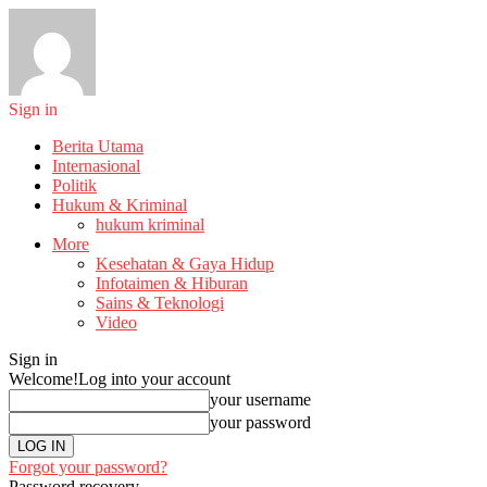
Sign in
Berita Utama
Internasional
Politik
Hukum & Kriminal
hukum kriminal
More
Kesehatan & Gaya Hidup
Infotaimen & Hiburan
Sains & Teknologi
Video
Sign in
Welcome!
Log into your account
your username
your password
Forgot your password?
Password recovery