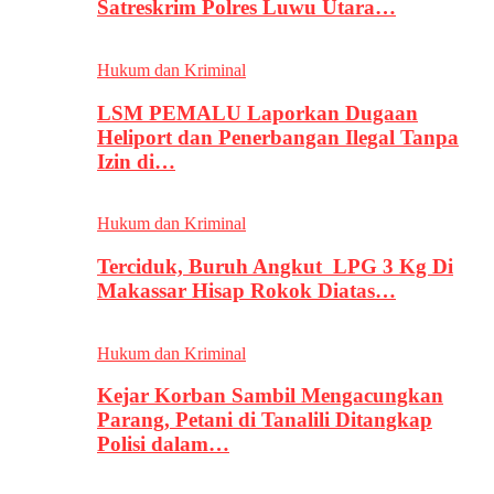
Satreskrim Polres Luwu Utara…
Hukum dan Kriminal
LSM PEMALU Laporkan Dugaan
Heliport dan Penerbangan Ilegal Tanpa
Izin di…
Hukum dan Kriminal
Terciduk, Buruh Angkut LPG 3 Kg Di
Makassar Hisap Rokok Diatas…
Hukum dan Kriminal
Kejar Korban Sambil Mengacungkan
Parang, Petani di Tanalili Ditangkap
Polisi dalam…