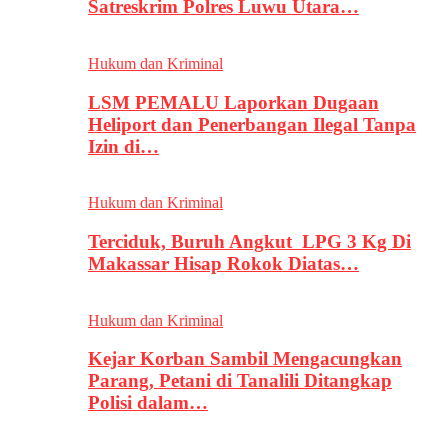
Satreskrim Polres Luwu Utara…
Hukum dan Kriminal
LSM PEMALU Laporkan Dugaan
Heliport dan Penerbangan Ilegal Tanpa
Izin di…
Hukum dan Kriminal
Terciduk, Buruh Angkut LPG 3 Kg Di
Makassar Hisap Rokok Diatas…
Hukum dan Kriminal
Kejar Korban Sambil Mengacungkan
Parang, Petani di Tanalili Ditangkap
Polisi dalam…