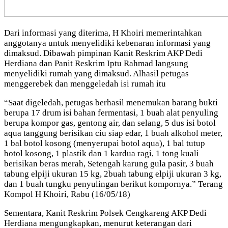
Dari informasi yang diterima, H Khoiri memerintahkan
anggotanya untuk menyelidiki kebenaran informasi yang
dimaksud. Dibawah pimpinan Kanit Reskrim AKP Dedi
Herdiana dan Panit Reskrim Iptu Rahmad langsung
menyelidiki rumah yang dimaksud. Alhasil petugas
menggerebek dan menggeledah isi rumah itu
“Saat digeledah, petugas berhasil menemukan barang bukti
berupa 17 drum isi bahan fermentasi, 1 buah alat penyuling
berupa kompor gas, gentong air, dan selang, 5 dus isi botol
aqua tanggung berisikan ciu siap edar, 1 buah alkohol meter,
1 bal botol kosong (menyerupai botol aqua), 1 bal tutup
botol kosong, 1 plastik dan 1 kardua ragi, 1 tong kuali
berisikan beras merah, Setengah karung gula pasir, 3 buah
tabung elpiji ukuran 15 kg, 2buah tabung elpiji ukuran 3 kg,
dan 1 buah tungku penyulingan berikut kompornya.” Terang
Kompol H Khoiri, Rabu (16/05/18)
Sementara, Kanit Reskrim Polsek Cengkareng AKP Dedi
Herdiana mengungkapkan, menurut keterangan dari