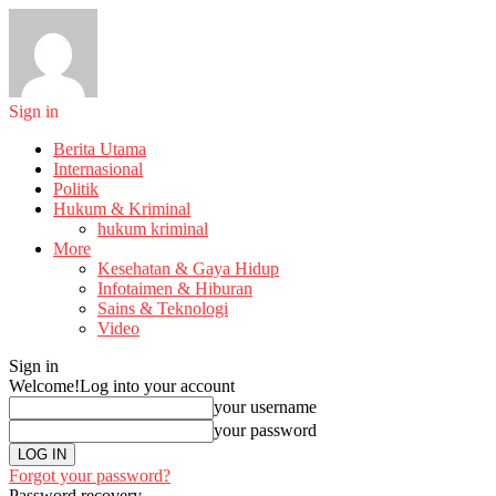
Sign in
Berita Utama
Internasional
Politik
Hukum & Kriminal
hukum kriminal
More
Kesehatan & Gaya Hidup
Infotaimen & Hiburan
Sains & Teknologi
Video
Sign in
Welcome!
Log into your account
your username
your password
Forgot your password?
Password recovery