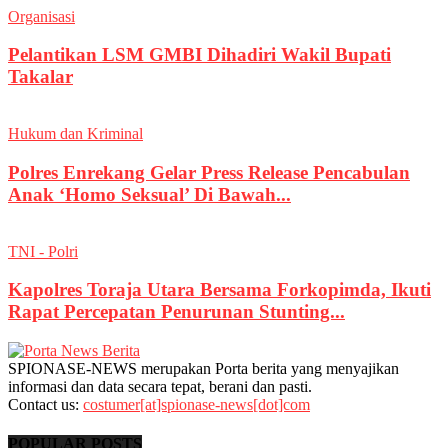
Organisasi
Pelantikan LSM GMBI Dihadiri Wakil Bupati
Takalar
Hukum dan Kriminal
Polres Enrekang Gelar Press Release Pencabulan
Anak ‘Homo Seksual’ Di Bawah...
TNI - Polri
Kapolres Toraja Utara Bersama Forkopimda, Ikuti
Rapat Percepatan Penurunan Stunting...
SPIONASE-NEWS merupakan Porta berita yang menyajikan
informasi dan data secara tepat, berani dan pasti.
Contact us:
costumer[at]spionase-news[dot]com
POPULAR POSTS