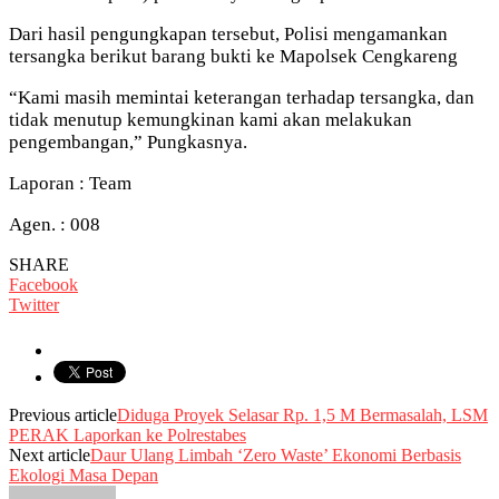
Dari hasil pengungkapan tersebut, Polisi mengamankan
tersangka berikut barang bukti ke Mapolsek Cengkareng
“Kami masih memintai keterangan terhadap tersangka, dan
tidak menutup kemungkinan kami akan melakukan
pengembangan,” Pungkasnya.
Laporan : Team
Agen. : 008
SHARE
Facebook
Twitter
Previous article
Diduga Proyek Selasar Rp. 1,5 M Bermasalah, LSM
PERAK Laporkan ke Polrestabes
Next article
Daur Ulang Limbah ‘Zero Waste’ Ekonomi Berbasis
Ekologi Masa Depan