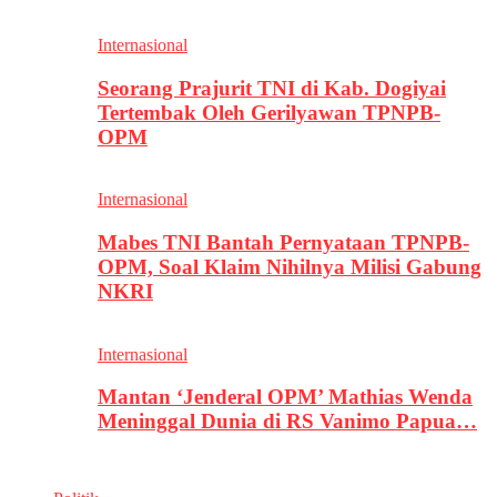
Internasional
Seorang Prajurit TNI di Kab. Dogiyai
Tertembak Oleh Gerilyawan TPNPB-
OPM
Internasional
Mabes TNI Bantah Pernyataan TPNPB-
OPM, Soal Klaim Nihilnya Milisi Gabung
NKRI
Internasional
Mantan ‘Jenderal OPM’ Mathias Wenda
Meninggal Dunia di RS Vanimo Papua…