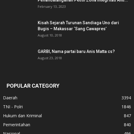
Penandatanganan Petisi Zona Integritas Anti...
February 13, 2023
Kisah Sejarah Turunan Sandiaga Uno dari
Bugis – Makassar ‘Sang Cawapres’
August 10, 2018
GARBI, Nama partai baru Anis Matta cs?
August 23, 2018
POPULAR CATEGORY
Daerah
3394
TNI - Polri
1846
Hukum dan Kriminal
847
Pemerintahan
840
Nasional
496