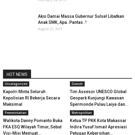
Aksi Damai Massa Gubernur Sulsel Libatkan
Anak SMK, Apa..Pantas..!
August 23, 2019
HOT NEWS
Uncategorized
Daerah
Kapolri Minta Seluruh
Tim Assesor UNESCO Global
Kepolisian RI Bekerja Secara
Geopark Kunjungi Kawasan
Maksimal
Spermonde Pulau Laiya dan...
Pemerintahan
Metropolitan
Walikota Danny Pomanto Buka
Ketua TP PKK Kota Makassar
FKA ESQ Wilayah Timur, Sebut
Indira Yusuf Ismail Apresiasi
Visi-Misi Memuat...
Petugas Kebersihan...