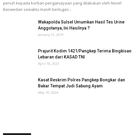
penuh kepada korban penganiayaan yang dilakukan oleh Novel
Baswedan sewaktu masih bertugas...
Wakapolda Sulsel Umumkan Hasil Tes Urine
Anggotanya, Ini Hasilnya ?
January 21, 2019
Prajurit Kodim 1421/Pangkep Terima Bingkisan
Lebaran dari KASAD TNI
April 18, 2023
Kasat Reskrim Polres Pangkep Bongkar dan
Bakar Tempat Judi Sabung Ayam
May 10, 2024