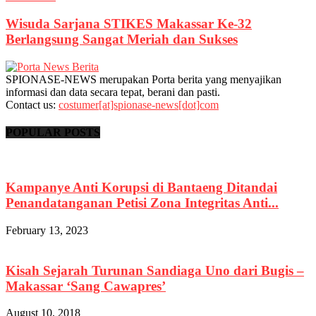
Wisuda Sarjana STIKES Makassar Ke-32
Berlangsung Sangat Meriah dan Sukses
SPIONASE-NEWS merupakan Porta berita yang menyajikan
informasi dan data secara tepat, berani dan pasti.
Contact us:
costumer[at]spionase-news[dot]com
POPULAR POSTS
Kampanye Anti Korupsi di Bantaeng Ditandai
Penandatanganan Petisi Zona Integritas Anti...
February 13, 2023
Kisah Sejarah Turunan Sandiaga Uno dari Bugis –
Makassar ‘Sang Cawapres’
August 10, 2018