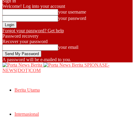
Sign in
Welcome! Log into your account
your username
your password
Forgot your password? Get help
Password recovery
Recover your password
your email
A password will be e-mailed to you.
SPIONASE-
NEWS[DOT]COM
Berita Utama
Internasional