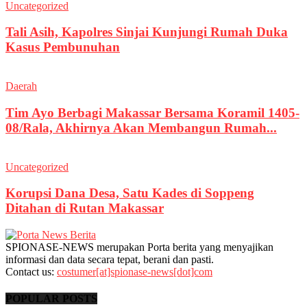
Uncategorized
Tali Asih, Kapolres Sinjai Kunjungi Rumah Duka
Kasus Pembunuhan
Daerah
Tim Ayo Berbagi Makassar Bersama Koramil 1405-
08/Rala, Akhirnya Akan Membangun Rumah...
Uncategorized
Korupsi Dana Desa, Satu Kades di Soppeng
Ditahan di Rutan Makassar
SPIONASE-NEWS merupakan Porta berita yang menyajikan
informasi dan data secara tepat, berani dan pasti.
Contact us:
costumer[at]spionase-news[dot]com
POPULAR POSTS