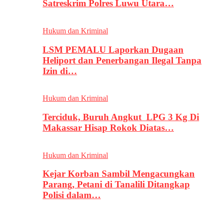
Satreskrim Polres Luwu Utara…
Hukum dan Kriminal
LSM PEMALU Laporkan Dugaan
Heliport dan Penerbangan Ilegal Tanpa
Izin di…
Hukum dan Kriminal
Terciduk, Buruh Angkut LPG 3 Kg Di
Makassar Hisap Rokok Diatas…
Hukum dan Kriminal
Kejar Korban Sambil Mengacungkan
Parang, Petani di Tanalili Ditangkap
Polisi dalam…