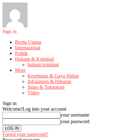
Sign in
Berita Utama
Internasional
Politik
Hukum & Kriminal
hukum kriminal
More
Kesehatan & Gaya Hidup
Infotaimen & Hiburan
Sains & Teknologi
Video
Sign in
Welcome!
Log into your account
your username
your password
Forgot your password?
Password recovery