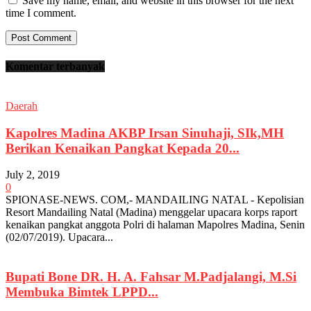
Save my name, email, and website in this browser for the next
time I comment.
Komentar terbanyak
Daerah
Kapolres Madina AKBP Irsan Sinuhaji, SIk,MH
Berikan Kenaikan Pangkat Kepada 20...
July 2, 2019
0
SPIONASE-NEWS. COM,- MANDAILING NATAL - Kepolisian
Resort Mandailing Natal (Madina) menggelar upacara korps raport
kenaikan pangkat anggota Polri di halaman Mapolres Madina, Senin
(02/07/2019). Upacara...
Bupati Bone DR. H. A. Fahsar M.Padjalangi, M.Si
Membuka Bimtek LPPD...