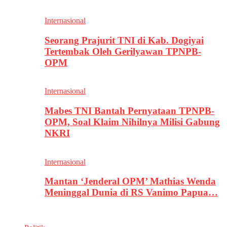
Internasional
Seorang Prajurit TNI di Kab. Dogiyai
Tertembak Oleh Gerilyawan TPNPB-
OPM
Internasional
Mabes TNI Bantah Pernyataan TPNPB-
OPM, Soal Klaim Nihilnya Milisi Gabung
NKRI
Internasional
Mantan ‘Jenderal OPM’ Mathias Wenda
Meninggal Dunia di RS Vanimo Papua…