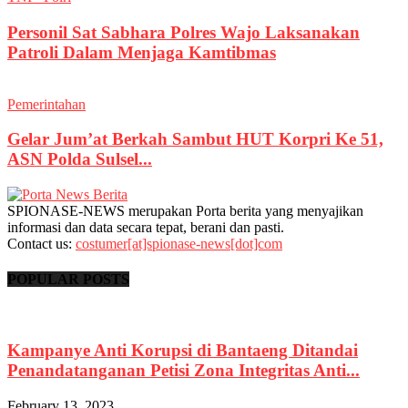
Personil Sat Sabhara Polres Wajo Laksanakan
Patroli Dalam Menjaga Kamtibmas
Pemerintahan
Gelar Jum’at Berkah Sambut HUT Korpri Ke 51,
ASN Polda Sulsel...
SPIONASE-NEWS merupakan Porta berita yang menyajikan
informasi dan data secara tepat, berani dan pasti.
Contact us:
costumer[at]spionase-news[dot]com
POPULAR POSTS
Kampanye Anti Korupsi di Bantaeng Ditandai
Penandatanganan Petisi Zona Integritas Anti...
February 13, 2023