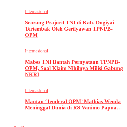
Internasional
Seorang Prajurit TNI di Kab. Dogiyai
Tertembak Oleh Gerilyawan TPNPB-
OPM
Internasional
Mabes TNI Bantah Pernyataan TPNPB-
OPM, Soal Klaim Nihilnya Milisi Gabung
NKRI
Internasional
Mantan ‘Jenderal OPM’ Mathias Wenda
Meninggal Dunia di RS Vanimo Papua…