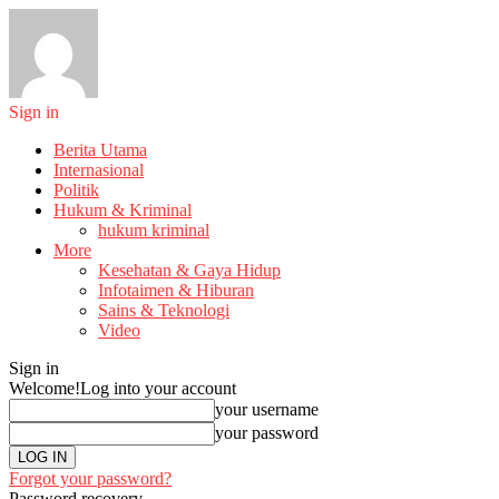
Sign in
Berita Utama
Internasional
Politik
Hukum & Kriminal
hukum kriminal
More
Kesehatan & Gaya Hidup
Infotaimen & Hiburan
Sains & Teknologi
Video
Sign in
Welcome!
Log into your account
your username
your password
Forgot your password?
Password recovery