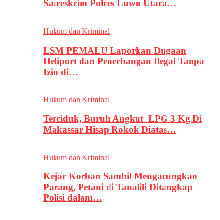
Satreskrim Polres Luwu Utara…
Hukum dan Kriminal
LSM PEMALU Laporkan Dugaan
Heliport dan Penerbangan Ilegal Tanpa
Izin di…
Hukum dan Kriminal
Terciduk, Buruh Angkut LPG 3 Kg Di
Makassar Hisap Rokok Diatas…
Hukum dan Kriminal
Kejar Korban Sambil Mengacungkan
Parang, Petani di Tanalili Ditangkap
Polisi dalam…