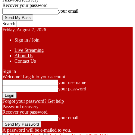
Recover your password
your email
Search
Friday, August 7, 2026
Sign in / Join
Live Streaming
About Us
Contact Us
Sign in
Welcome! Log into your account
your username
your password
Forgot your password? Get help
Password recovery
Recover your password
your email
A password will be e-mailed to you.