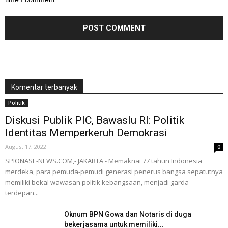
Komentar terbanyak
Politik
Diskusi Publik PIC, Bawaslu RI: Politik
Identitas Memperkeruh Demokrasi
August 17, 2022
0
SPIONASE-NEWS.COM,- JAKARTA - Memaknai 77 tahun Indonesia
merdeka, para pemuda-pemudi generasi penerus bangsa sepatutnya
memiliki bekal wawasan politik kebangsaan, menjadi garda
terdepan...
Oknum BPN Gowa dan Notaris di duga
bekerjasama untuk memiliki...