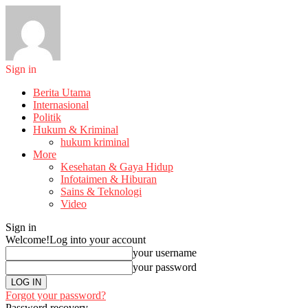
Sign in
Berita Utama
Internasional
Politik
Hukum & Kriminal
hukum kriminal
More
Kesehatan & Gaya Hidup
Infotaimen & Hiburan
Sains & Teknologi
Video
Sign in
Welcome!
Log into your account
your username
your password
Forgot your password?
Password recovery