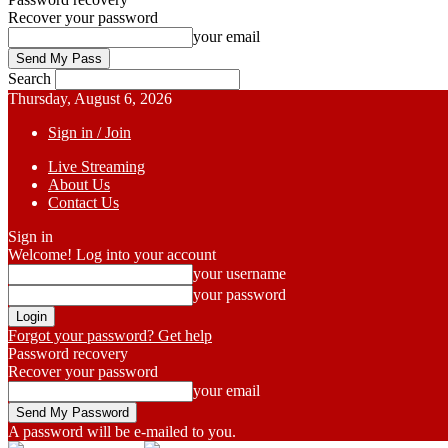
Recover your password
your email
Search
Thursday, August 6, 2026
Sign in / Join
Live Streaming
About Us
Contact Us
Sign in
Welcome! Log into your account
your username
your password
Forgot your password? Get help
Password recovery
Recover your password
your email
A password will be e-mailed to you.