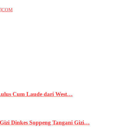
T]COM
 Lulus Cum Laude dari West…
izi Dinkes Soppeng Tangani Gizi…