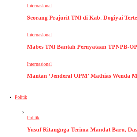
Internasional
Seorang Prajurit TNI di Kab. Dogiyai T
Internasional
Mabes TNI Bantah Pernyataan TPNPB-OPM
Internasional
Mantan ‘Jenderal OPM’ Mathias Wenda M
Politik
Politik
Yusuf Ritangnga Terima Mandat Baru, D