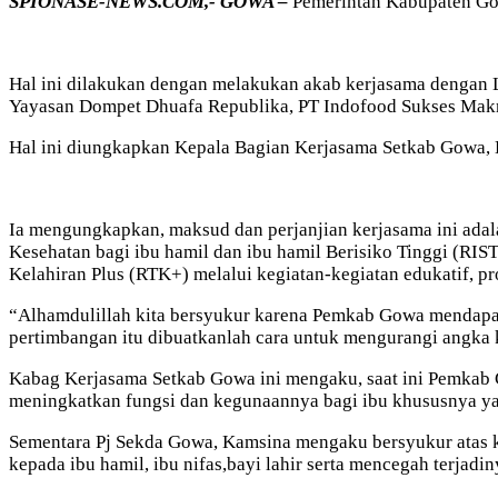
SPIONASE-NEWS.COM,- GOWA –
Pemerintah Kabupaten Gow
Hal ini dilakukan dengan melakukan akab kerjasama dengan 
Yayasan Dompet Dhuafa Republika, PT Indofood Sukses Makm
Hal ini diungkapkan Kepala Bagian Kerjasama Setkab Gowa, E
Ia mengungkapkan, maksud dan perjanjian kerjasama ini adala
Kesehatan bagi ibu hamil dan ibu hamil Berisiko Tinggi (R
Kelahiran Plus (RTK+) melalui kegiatan-kegiatan edukatif, pro
“Alhamdulillah kita bersyukur karena Pemkab Gowa mendapatk
pertimbangan itu dibuatkanlah cara untuk mengurangi angka 
Kabag Kerjasama Setkab Gowa ini mengaku, saat ini Pemkab
meningkatkan fungsi dan kegunaannya bagi ibu khususnya yan
Sementara Pj Sekda Gowa, Kamsina mengaku bersyukur atas k
kepada ibu hamil, ibu nifas,bayi lahir serta mencegah terjad