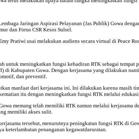
a terus melakukan upaya dalam rangka meningkatkan fungsi
Lembaga Jaringan Aspirasi Pelayanan (Jas Publik) Gowa denga
ur dan Forus CSR Kesos Sulsel.
my Pratiwi usai melakukan audiens secara virtual di Peace Ro
h untuk meningkatkan fungsi kehadiran RTK sebagai tempat per
ISTI) di Kabupaten Gowa. Dengan kerjasama yang dilakukan na
motif, dan preventif.
an manfaat dari kerjasama ini. Ini dilakukan karena masih ti
kematian itu dengan meningkatkan fungsi RTK melalui edukasi
 Gowa memang telah memiliki RTK namun melalui kerjasama de
g memiliki akses sulit.
erjasama tersebut, menurutnya peningkatan fungsi RTK di Go
inya keterlambatan penanganan kegawatdaruratan.