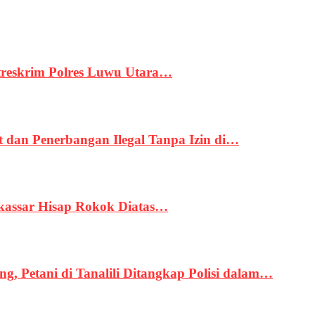
treskrim Polres Luwu Utara…
an Penerbangan Ilegal Tanpa Izin di…
kassar Hisap Rokok Diatas…
, Petani di Tanalili Ditangkap Polisi dalam…