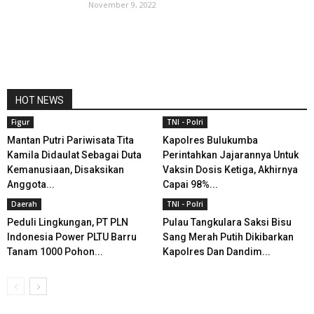
November 9, 2022
HOT NEWS
Figur
TNI - Polri
Mantan Putri Pariwisata Tita
Kapolres Bulukumba
Kamila Didaulat Sebagai Duta
Perintahkan Jajarannya Untuk
Kemanusiaan, Disaksikan
Vaksin Dosis Ketiga, Akhirnya
Anggota...
Capai 98%...
Daerah
TNI - Polri
Peduli Lingkungan, PT PLN
Pulau Tangkulara Saksi Bisu
Indonesia Power PLTU Barru
Sang Merah Putih Dikibarkan
Tanam 1000 Pohon...
Kapolres Dan Dandim...