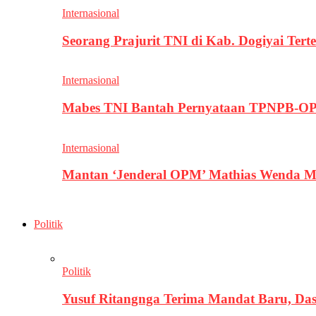
Internasional
Seorang Prajurit TNI di Kab. Dogiyai T
Internasional
Mabes TNI Bantah Pernyataan TPNPB-OPM
Internasional
Mantan ‘Jenderal OPM’ Mathias Wenda M
Politik
Politik
Yusuf Ritangnga Terima Mandat Baru, D