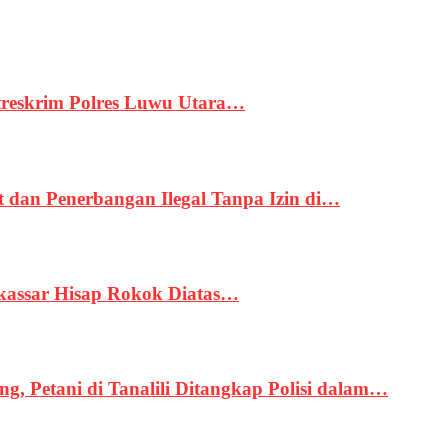
treskrim Polres Luwu Utara…
an Penerbangan Ilegal Tanpa Izin di…
kassar Hisap Rokok Diatas…
, Petani di Tanalili Ditangkap Polisi dalam…