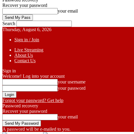
Recover your password
your email
Search
Thursday, August 6, 2026
Sign in / Join
Live Streaming
About Us
Contact Us
Sign in
Welcome! Log into your account
your username
your password
Forgot your password? Get help
Password recovery
Recover your password
your email
A password will be e-mailed to you.