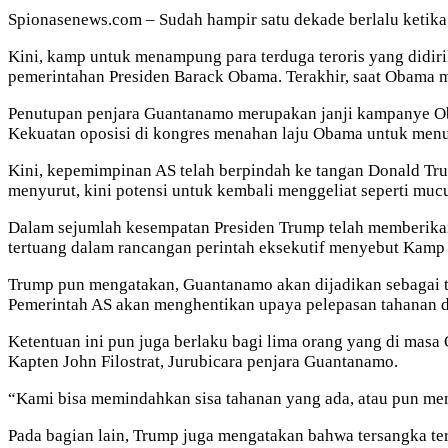
Spionasenews.com – Sudah hampir satu dekade berlalu ketika t
Kini, kamp untuk menampung para terduga teroris yang didiri
pemerintahan Presiden Barack Obama. Terakhir, saat Obama me
Penutupan penjara Guantanamo merupakan janji kampanye O
Kekuatan oposisi di kongres menahan laju Obama untuk menut
Kini, kepemimpinan AS telah berpindah ke tangan Donald Trump
menyurut, kini potensi untuk kembali menggeliat seperti mucu
Dalam sejumlah kesempatan Presiden Trump telah memberikan
tertuang dalam rancangan perintah eksekutif menyebut Kamp 
Trump pun mengatakan, Guantanamo akan dijadikan sebagai 
Pemerintah AS akan menghentikan upaya pelepasan tahanan d
Ketentuan ini pun juga berlaku bagi lima orang yang di masa
Kapten John Filostrat, Jurubicara penjara Guantanamo.
“Kami bisa memindahkan sisa tahanan yang ada, atau pun me
Pada bagian lain, Trump juga mengatakan bahwa tersangka tero