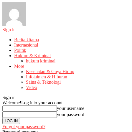
Sign in
Berita Utama
Internasional
Politik
Hukum & Kriminal
hukum kriminal
More
Kesehatan & Gaya Hidup
Infotaimen & Hiburan
Sains & Teknologi
Video
Sign in
Welcome!
Log into your account
your username
your password
Forgot your password?
Password recovery