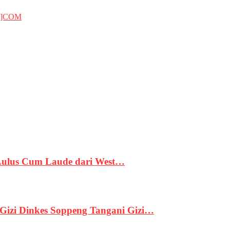
T]COM
 Lulus Cum Laude dari West…
izi Dinkes Soppeng Tangani Gizi…