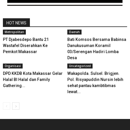
HOT NEWS
Metropolitan
Daerah
PT Djabesdepo Bantu 21
Bati Komsos Bersama Babinsa
Wastafel Diserahkan Ke
Danukusuman Koramil
Pemkot Makassar
03/Serengan Hadiri Lomba
Desa
Organisasi
Uncategorized
DPD KKDB Kota Makassar Gelar
Wakapolda. Sulsel. Brigjen.
Halal BI Halal dan Family
Pol. Risyapuddin Nursin lebih
Gathering...
sehat pantau kambtibmas
lewat...