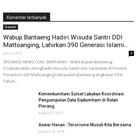
Komentar terbanyak
Daerah
Wabup Bantaeng Hadiri Wisuda Santri DDI
Mattoanging, Lahirkan 390 Generasi Islami...
June 6, 2023
0
SPIONASE-NEWS.COM,- BANTAENG - Wakil Bupati Bantaeng,
H.Sahabuddin, menghadiri Wisuda Santri dan Santriwati di Pondok
Pesantren DDI Mattoanging Kabupaten Bantaeng angkatan XXVI
Tahun...
Kemenkumham Sulsel Lakukan Koordinasi
Pengumpulan Data Sipkumham di Rutan
Pinrang
August 27, 2021
Aswar Hasan : Terorisme Musuh Kita Bersama
January 29, 2019