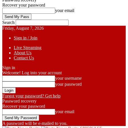
Recover your password
your email
Search
Friday, August 7, 2026
Sign in / Join
Live Streaming
About Us
Contact Us
Sign in
Welcome! Log into your account
your username
your password
Forgot your password? Get help
Password recovery
Recover your password
your email
A password will be e-mailed to you.