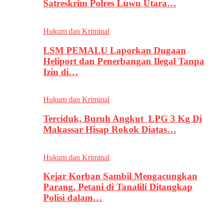
Satreskrim Polres Luwu Utara…
Hukum dan Kriminal
LSM PEMALU Laporkan Dugaan
Heliport dan Penerbangan Ilegal Tanpa
Izin di…
Hukum dan Kriminal
Terciduk, Buruh Angkut LPG 3 Kg Di
Makassar Hisap Rokok Diatas…
Hukum dan Kriminal
Kejar Korban Sambil Mengacungkan
Parang, Petani di Tanalili Ditangkap
Polisi dalam…