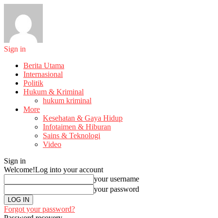
Sign in
Berita Utama
Internasional
Politik
Hukum & Kriminal
hukum kriminal
More
Kesehatan & Gaya Hidup
Infotaimen & Hiburan
Sains & Teknologi
Video
Sign in
Welcome!
Log into your account
your username
your password
Forgot your password?
Password recovery