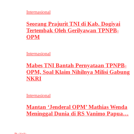
Internasional
Seorang Prajurit TNI di Kab. Dogiyai
Tertembak Oleh Gerilyawan TPNPB-
OPM
Internasional
Mabes TNI Bantah Pernyataan TPNPB-
OPM, Soal Klaim Nihilnya Milisi Gabung
NKRI
Internasional
Mantan ‘Jenderal OPM’ Mathias Wenda
Meninggal Dunia di RS Vanimo Papua…