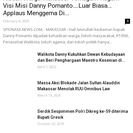
Visi Misi Danny Pomanto….Luar Biasa…
Applaus Menggema Di...
February 4, 2020
0
SPIONASE.NEWS.COM, - MAKASSAR - Hall Amirullah kediaman bapak
Danny Pomanto dipadati kehadiran warga, tokoh masyarakat, RT/RW,
Penasehat Walikota, tokoh agama, dan tokoh politik hanya...
Walikota Danny Kukuhkan Dewan Kebudayaan
dan Beri Penghargaan Maestro Kesenian di...
April 1, 2022
Massa Aksi Blokade Jalan Sultan Alauddin
Makassar Menolak RUU Omnibus Law
March 16, 2020
Serdik Sespimmen Polri Dikreg ke-59 diterima
Bupati Gresik
October 22, 2019