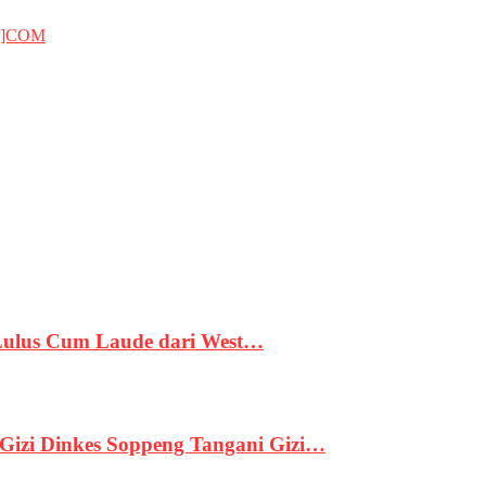
T]COM
 Lulus Cum Laude dari West…
izi Dinkes Soppeng Tangani Gizi…