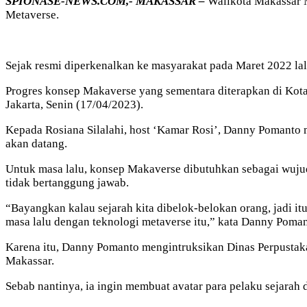
SPIONASE-NEWS.COM,- MAKASSAR –
Walikota Makassar 
Metaverse.
Sejak resmi diperkenalkan ke masyarakat pada Maret 2022 lal
Progres konsep Makaverse yang sementara diterapkan di Kot
Jakarta, Senin (17/04/2023).
Kepada Rosiana Silalahi, host ‘Kamar Rosi’, Danny Pomanto
akan datang.
Untuk masa lalu, konsep Makaverse dibutuhkan sebagai wujud
tidak bertanggung jawab.
“Bayangkan kalau sejarah kita dibelok-belokan orang, jadi i
masa lalu dengan teknologi metaverse itu,” kata Danny Poman
Karena itu, Danny Pomanto mengintruksikan Dinas Perpustaka
Makassar.
Sebab nantinya, ia ingin membuat avatar para pelaku sejarah 