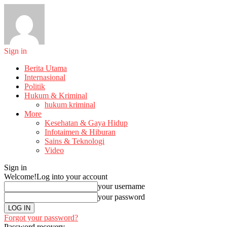
Sign in
Berita Utama
Internasional
Politik
Hukum & Kriminal
hukum kriminal
More
Kesehatan & Gaya Hidup
Infotaimen & Hiburan
Sains & Teknologi
Video
Sign in
Welcome!
Log into your account
your username
your password
Forgot your password?
Password recovery