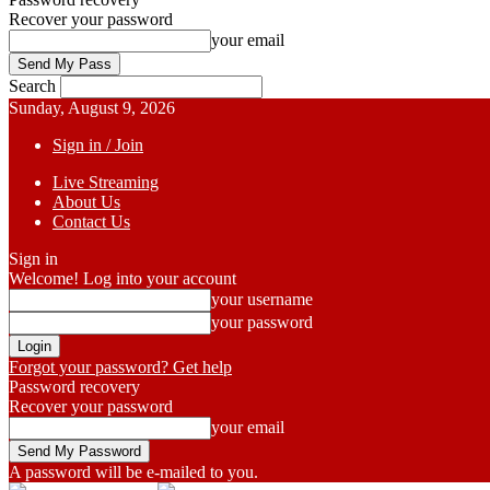
Recover your password
your email
Search
Sunday, August 9, 2026
Sign in / Join
Live Streaming
About Us
Contact Us
Sign in
Welcome! Log into your account
your username
your password
Forgot your password? Get help
Password recovery
Recover your password
your email
A password will be e-mailed to you.