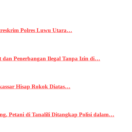
treskrim Polres Luwu Utara…
an Penerbangan Ilegal Tanpa Izin di…
kassar Hisap Rokok Diatas…
, Petani di Tanalili Ditangkap Polisi dalam…