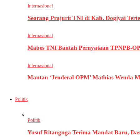
Internasional
Seorang Prajurit TNI di Kab. Dogiyai T
Internasional
Mabes TNI Bantah Pernyataan TPNPB-OPM
Internasional
Mantan ‘Jenderal OPM’ Mathias Wenda M
Politik
Politik
Yusuf Ritangnga Terima Mandat Baru, D