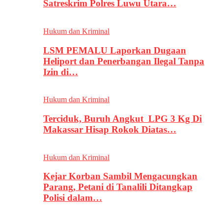
Satreskrim Polres Luwu Utara…
Hukum dan Kriminal
LSM PEMALU Laporkan Dugaan
Heliport dan Penerbangan Ilegal Tanpa
Izin di…
Hukum dan Kriminal
Terciduk, Buruh Angkut LPG 3 Kg Di
Makassar Hisap Rokok Diatas…
Hukum dan Kriminal
Kejar Korban Sambil Mengacungkan
Parang, Petani di Tanalili Ditangkap
Polisi dalam…