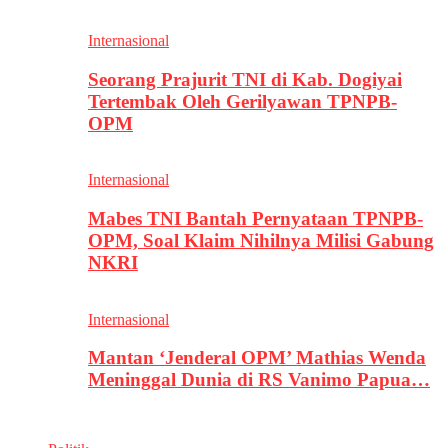
Internasional
Seorang Prajurit TNI di Kab. Dogiyai
Tertembak Oleh Gerilyawan TPNPB-
OPM
Internasional
Mabes TNI Bantah Pernyataan TPNPB-
OPM, Soal Klaim Nihilnya Milisi Gabung
NKRI
Internasional
Mantan ‘Jenderal OPM’ Mathias Wenda
Meninggal Dunia di RS Vanimo Papua…