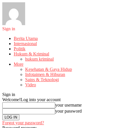
Sign in
Berita Utama
Internasional
Politik
Hukum & Kriminal
hukum kriminal
More
Kesehatan & Gaya Hidup
Infotaimen & Hiburan
Sains & Teknologi
Video
Sign in
Welcome!
Log into your account
your username
your password
Forgot your password?
Password recovery