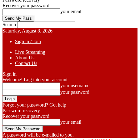
Recover your password
your email
Search
Saturday, August 8, 2026
Sign in / Join
Live Streaming
About Us
Contact Us
Sign in
Welcome! Log into your account
your username
your password
Forgot your password? Get help
Password recovery
Recover your password
your email
A password will be e-mailed to you.