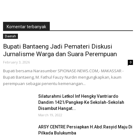
Komentar terbanyak
Daerah
Bupati Bantaeng Jadi Pemateri Diskusi
Jurnalisme Warga dan Suara Perempuan
February 3, 2026
0
Bupati bersama Narasumber SPIONASE-NEWS.COM,- MAKASSAR -
Bupati Bantaeng, M. Fathul Fauzy Nurdin mengungkapkan, kaum
perempuan sebagai penentu kemenangan...
Silaturahmi Letkol Inf Hengky Vantriardo
Dandim 1421/Pangkep Ke Sekolah-Sekolah
Disambut Hangat...
March 19, 2022
ARSY CENTRE Persiapkan H.Abd.Rasyid Maju Di
Pilkada Bulukumba