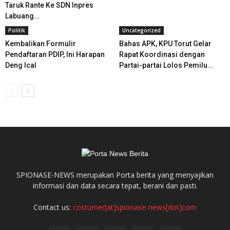
Taruk Rante Ke SDN Inpres
Labuang...
Politik
Uncategorized
Kembalikan Formulir
Bahas APK, KPU Torut Gelar
Pendaftaran PDIP, Ini Harapan
Rapat Koordinasi dengan
Deng Ical
Partai-partai Lolos Pemilu...
SPIONASE-NEWS merupakan Porta berita yang menyajikan
informasi dan data secara tepat, berani dan pasti.
Contact us:
costumer[at]spionase-news[dot]com