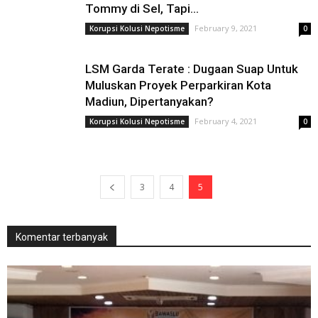
Tommy di Sel, Tapi...
February 9, 2021
Korupsi Kolusi Nepotisme
0
LSM Garda Terate : Dugaan Suap Untuk
Muluskan Proyek Perparkiran Kota
Madiun, Dipertanyakan?
February 4, 2021
Korupsi Kolusi Nepotisme
0
3
4
5
Komentar terbanyak