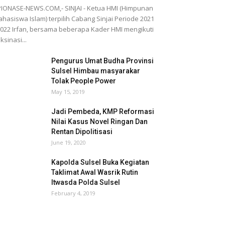
IONASE-NEWS.COM,- SINJAI - Ketua HMI (Himpunan
hasiswa Islam) terpilih Cabang Sinjai Periode 2021
2022 Irfan, bersama beberapa Kader HMI mengikuti
ksinasi...
Pengurus Umat Budha Provinsi
Sulsel Himbau masyarakar
Tolak People Power
May 15, 2019
Jadi Pembeda, KMP Reformasi
Nilai Kasus Novel Ringan Dan
Rentan Dipolitisasi
June 19, 2020
Kapolda Sulsel Buka Kegiatan
Taklimat Awal Wasrik Rutin
Itwasda Polda Sulsel
February 4, 2019