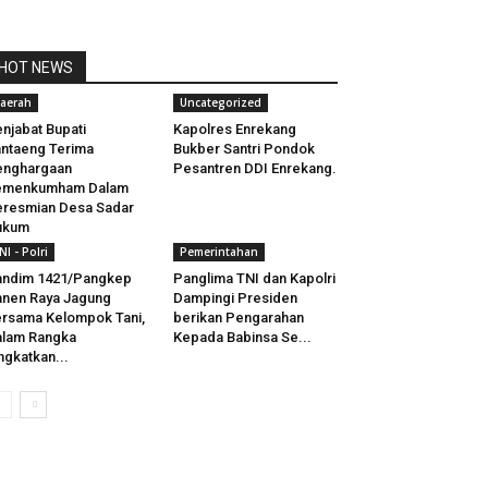
HOT NEWS
aerah
Uncategorized
njabat Bupati
Kapolres Enrekang
ntaeng Terima
Bukber Santri Pondok
enghargaan
Pesantren DDI Enrekang.
emenkumham Dalam
resmian Desa Sadar
ukum
NI - Polri
Pemerintahan
andim 1421/Pangkep
Panglima TNI dan Kapolri
nen Raya Jagung
Dampingi Presiden
rsama Kelompok Tani,
berikan Pengarahan
lam Rangka
Kepada Babinsa Se...
ngkatkan...