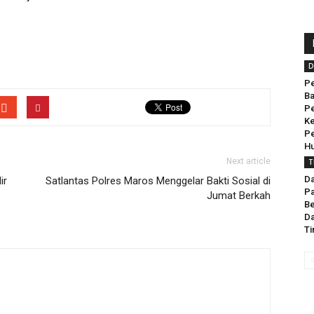
D
Pe
Ba
P
K
Pe
H
Next article
T
D
ir
Satlantas Polres Maros Menggelar Bakti Sosial di
Pa
Jumat Berkah
Be
Da
Ti