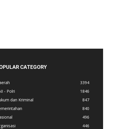
OPULAR CATEGORY
aerah
3394
I - Polri
1846
ukum dan Kriminal
847
emerintahan
840
asional
496
ganisasi
446