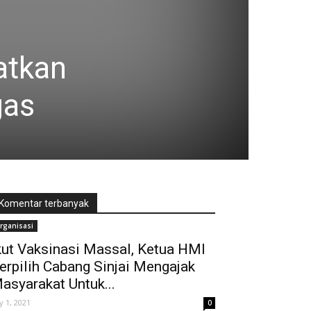
atkan
gas
Komentar terbanyak
rganisasi
kut Vaksinasi Massal, Ketua HMI
erpilih Cabang Sinjai Mengajak
asyarakat Untuk...
ly 1, 2021
0