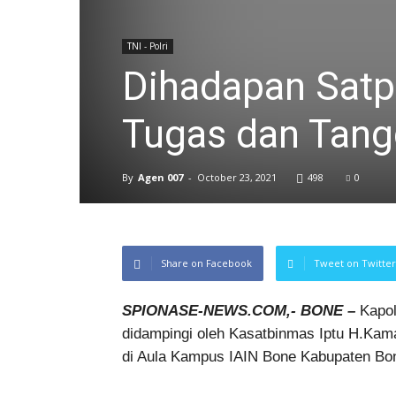
TNI - Polri
Dihadapan Satp
Tugas dan Tan
By
Agen 007
-
October 23, 2021
498
0
Share on Facebook
Tweet on Twitter
SPIONASE-NEWS.COM,- BONE –
Kapol
didampingi oleh Kasatbinmas Iptu H.Kam
di Aula Kampus IAIN Bone Kabupaten Bon