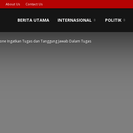
About Us
Contact Us
BERITA UTAMA
INTERNASIONAL
POLITIK
one Ingatkan Tugas dan Tanggung Jawab Dalam Tugas