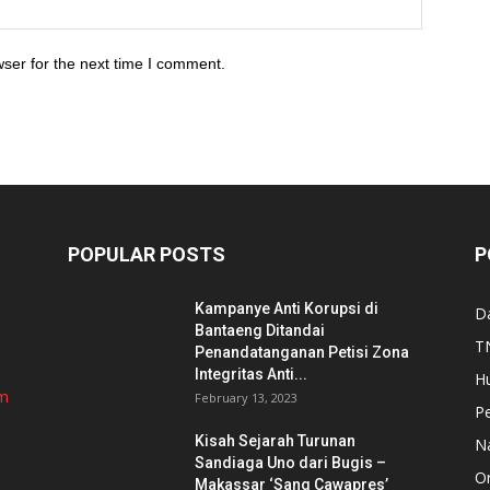
ser for the next time I comment.
POPULAR POSTS
P
Kampanye Anti Korupsi di
D
Bantaeng Ditandai
TN
Penandatanganan Petisi Zona
Integritas Anti...
H
om
February 13, 2023
P
Kisah Sejarah Turunan
N
Sandiaga Uno dari Bugis –
Or
Makassar ‘Sang Cawapres’