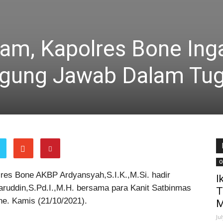
am, Kapolres Bone Ing
ggung Jawab Dalam Tu
O
res Bone AKBP Ardyansyah,S.I.K.,M.Si. hadir
I
aruddin,S.Pd.I.,M.H. bersama para Kanit Satbinmas
T
e. Kamis (21/10/2021).
M
Ju