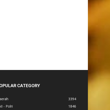
OPULAR CATEGORY
aerah
3394
I - Polri
1846