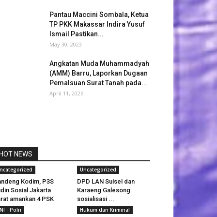
Pantau Maccini Sombala, Ketua
TP PKK Makassar Indira Yusuf
Ismail Pastikan...
May 30, 2023
Angkatan Muda Muhammadyah
(AMM) Barru, Laporkan Dugaan
Pemalsuan Surat Tanah pada...
April 11, 2026
HOT NEWS
ncategorized
Uncategorized
ndeng Kodim, P3S
DPD LAN Sulsel dan
din Sosial Jakarta
Karaeng Galesong
rat amankan 4 PSK
sosialisasi ...
NI - Polri
Hukum dan Kriminal