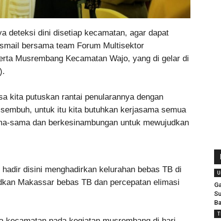
a deteksi dini disetiap kecamatan, agar dapat
uf Ismail bersama team Forum Multisektor
serta Musrembang Kecamatan Wajo, yang di gelar di
).
a kita putuskan rantai penularannya dengan
sembuh, untuk itu kita butuhkan kerjasama semua
ama-sama dan berkesinambungan untuk mewujudkan
 hadir disini menghadirkan kelurahan bebas TB di
U
udkan Makassar bebas TB dan percepatan elimasi
Ga
Su
Ba
T
apa kecamatan pada kegiatan musrembang di hari