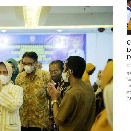
P
C
D
D
Oc
S
ko
M
an
ba