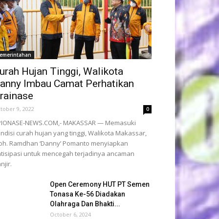
emerintahan
urah Hujan Tinggi, Walikota
anny Imbau Camat Perhatikan
rainase
tober 9, 2022
0
PIONASE-NEWS.COM,- MAKASSAR — Memasuki
ndisi curah hujan yang tinggi, Walikota Makassar,
oh. Ramdhan ‘Danny’ Pomanto menyiapkan
tisipasi untuk mencegah terjadinya ancaman
njir.
Open Ceremony HUT PT Semen
Tonasa Ke-56 Diadakan
Olahraga Dan Bhakti...
October 6, 2024