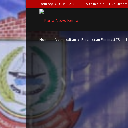
Saturday, August 8, 2026
Sign in / Join
Live Stream
SPIONASE-
Home
Metropolitan
Percepatan Eliminasi TB, Indir
NEWS[DOT]COM