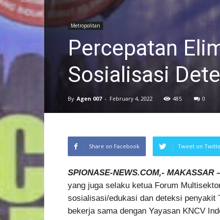
Metropolitan
Percepatan Elim
Sosialisasi Dete
By
Agen 007
-
February 4, 2022
485
0
Share on Facebook
Tweet on Twitt
SPIONASE-NEWS.COM,- MAKASSAR 
yang juga selaku ketua Forum Multisektor
sosialisasi/edukasi dan deteksi penyaki
bekerja sama dengan Yayasan KNCV Indo