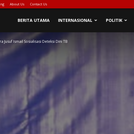
ing
About Us
Contact Us
BERITA UTAMA
INTERNASIONAL
POLITIK
a Jusuf Ismail Sosialisasi Deteksi Dini TB