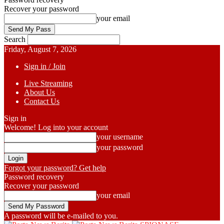
Recover your password
your email
Search
Friday, August 7, 2026
Sign in / Join
Live Streaming
About Us
Contact Us
Sign in
Welcome! Log into your account
your username
your password
Forgot your password? Get help
Password recovery
Recover your password
your email
A password will be e-mailed to you.