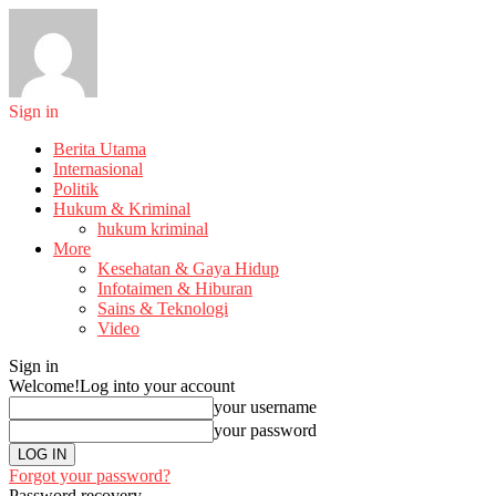
Sign in
Berita Utama
Internasional
Politik
Hukum & Kriminal
hukum kriminal
More
Kesehatan & Gaya Hidup
Infotaimen & Hiburan
Sains & Teknologi
Video
Sign in
Welcome!
Log into your account
your username
your password
Forgot your password?
Password recovery