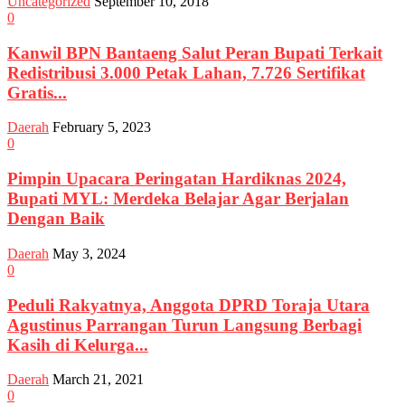
Uncategorized
September 10, 2018
0
Kanwil BPN Bantaeng Salut Peran Bupati Terkait
Redistribusi 3.000 Petak Lahan, 7.726 Sertifikat
Gratis...
Daerah
February 5, 2023
0
Pimpin Upacara Peringatan Hardiknas 2024,
Bupati MYL: Merdeka Belajar Agar Berjalan
Dengan Baik
Daerah
May 3, 2024
0
Peduli Rakyatnya, Anggota DPRD Toraja Utara
Agustinus Parrangan Turun Langsung Berbagi
Kasih di Kelurga...
Daerah
March 21, 2021
0