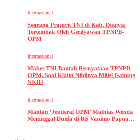
Internasional
Seorang Prajurit TNI di Kab. Dogiyai
Tertembak Oleh Gerilyawan TPNPB-
OPM
Internasional
Mabes TNI Bantah Pernyataan TPNPB-
OPM, Soal Klaim Nihilnya Milisi Gabung
NKRI
Internasional
Mantan ‘Jenderal OPM’ Mathias Wenda
Meninggal Dunia di RS Vanimo Papua…