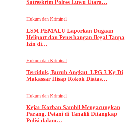
Satreskrim Polres Luwu Utara…
Hukum dan Kriminal
LSM PEMALU Laporkan Dugaan
Heliport dan Penerbangan Ilegal Tanpa
Izin di…
Hukum dan Kriminal
Terciduk, Buruh Angkut LPG 3 Kg Di
Makassar Hisap Rokok Diatas…
Hukum dan Kriminal
Kejar Korban Sambil Mengacungkan
Parang, Petani di Tanalili Ditangkap
Polisi dalam…