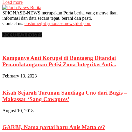
Load more
SPIONASE-NEWS merupakan Porta berita yang menyajikan
informasi dan data secara tepat, berani dan pasti.
Contact us:
costumer[at]spionase-news[dot]com
POPULAR POSTS
Kampanye Anti Korupsi di Bantaeng Ditandai
Penandatanganan Petisi Zona Integritas Anti...
February 13, 2023
Kisah Sejarah Turunan Sandiaga Uno dari Bugis –
Makassar ‘Sang Cawapres’
August 10, 2018
GARBI, Nama partai baru Anis Matta cs?