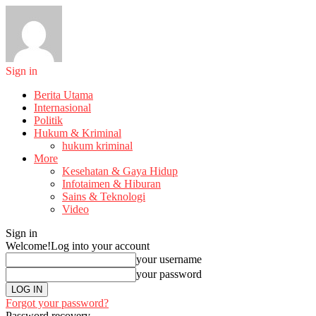
Sign in
Berita Utama
Internasional
Politik
Hukum & Kriminal
hukum kriminal
More
Kesehatan & Gaya Hidup
Infotaimen & Hiburan
Sains & Teknologi
Video
Sign in
Welcome!
Log into your account
your username
your password
Forgot your password?
Password recovery