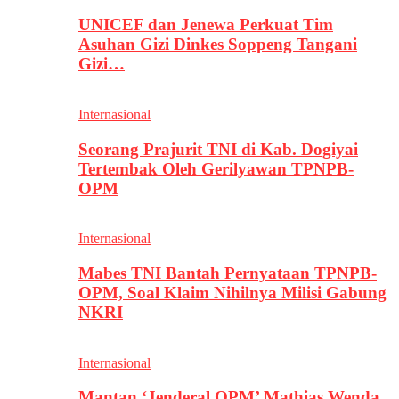
UNICEF dan Jenewa Perkuat Tim
Asuhan Gizi Dinkes Soppeng Tangani
Gizi…
Internasional
Seorang Prajurit TNI di Kab. Dogiyai
Tertembak Oleh Gerilyawan TPNPB-
OPM
Internasional
Mabes TNI Bantah Pernyataan TPNPB-
OPM, Soal Klaim Nihilnya Milisi Gabung
NKRI
Internasional
Mantan ‘Jenderal OPM’ Mathias Wenda