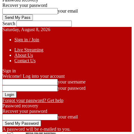
Recover your password
your email
Search
Saturday, August 8, 2026
Sign in / Join
Live Streaming
About Us
Contact Us
Sign in
Welcome! Log into your account
your username
your password
Forgot your password? Get help
Password recovery
Recover your password
your email
A password will be e-mailed to you.