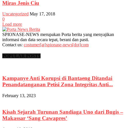
Miras Jenis Ciu
Uncategorized
May 17, 2018
0
Load more
SPIONASE-NEWS merupakan Porta berita yang menyajikan
informasi dan data secara tepat, berani dan pasti.
Contact us:
costumer[at]spionase-news[dot]com
POPULAR POSTS
Kampanye Anti Korupsi di Bantaeng Ditandai
Penandatanganan Petisi Zona Integritas Anti...
February 13, 2023
Kisah Sejarah Turunan Sandiaga Uno dari Bugis –
Makassar ‘Sang Cawapres’